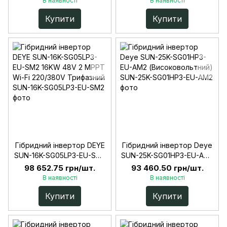
В наявності
В наявності
Купити
Купити
Гібридний інвертор DEYE
Гібридний інвертор Deye
SUN-16K-SG05LP3-EU-SM2
SUN-25K-SG01HP3-EU-АM2
16KW 48V 2 MPPT Wi-Fi
(Високовольтний)
98 652.75 грн/шт.
93 460.50 грн/шт.
220/380V Трифазний
В наявності
В наявності
Купити
Купити