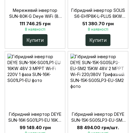
Мережевий інвертор
Гібридний інвертор SOLIS
SUN-80K-G Deye WiFi (80
S6-EH1P8K-L-PLUS 8KW
kW, 3 фази, 4 MPPT)
48V 2 MPPT Wi-Fi 220V
111 746.25 грн
51 380.70 грн
Однофазний
В наявності
В наявності
Купити
Купити
Гібридний інвертор DEYE
Гібридний інвертор DEYE
SUN-16K-SG01LP1-EU 16KW
SUN-15K-SG05LP3-EU-SM2
48V 3 MPPT Wi-Fi 220V 1
15KW 48V 2 MPPT Wi-Fi
99 149.40 грн
88 494.00 грн/шт.
фаза
220/380V Трифазний