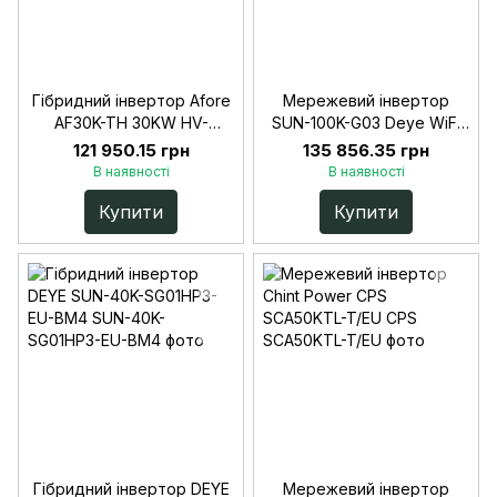
Гібридний інвертор Afore
Мережевий інвертор
AF30K-TH 30KW HV-
SUN-100K-G03 Deye WiFi
battery 2 MPPT Wi-Fi
(100 kW, 3 фази, 6 MPPT)
121 950.15 грн
135 856.35 грн
220/380V Трифазний
В наявності
В наявності
Купити
Купити
Гібридний інвертор DEYE
Мережевий інвертор