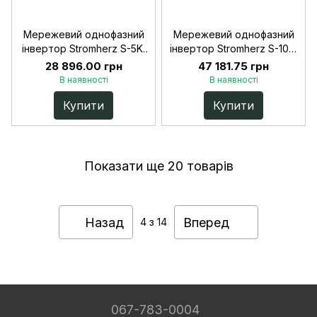
Мережевий однофазний
Мережевий однофазний
інвертор Stromherz S-5K-
інвертор Stromherz S-10K-
1Р-UA
1Р-UA
28 896.00 грн
47 181.75 грн
В наявності
В наявності
Купити
Купити
Показати ще 20 товарів
Назад
Вперед
4
з 14
067-783-0004