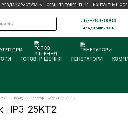
УГОДА КОРИСТУВАЧА
ОБМІН ТА ПОВЕРНЕННЯ
КОНТАКТНА ІНФОР
067-783-0004
Передзвонити вам?
ТОРИ
ГОТОВІ РІШЕННЯ
ГЕНЕРАТОРИ
КОМПЛ
ltek
Гібридний інвертор Livoltek HP3-25KT2
ek HP3-25KT2