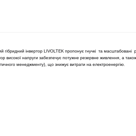
ий гібридний інвертор LIVOLTEK пропонує гнучкі та масштабовані рі
тор високої напруги забезпечує потужне резервне живлення, а тако
тичного менеджменту), що знижує витрати на електроенергію.