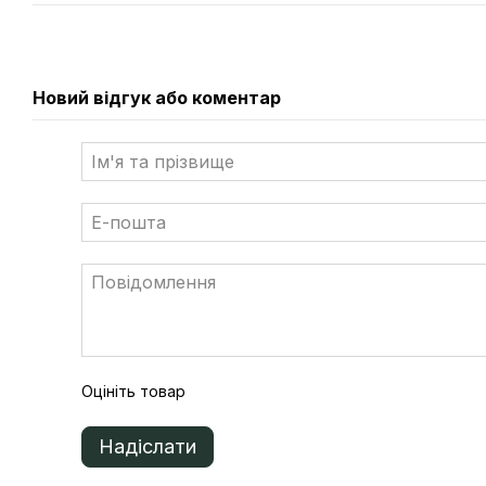
Підтримка напівхвильових навантажень
Дистанційне керування та оновлення
Гнучке застосування
Новий відгук або коментар
Підтримує паралельну функцію
100% незбалансований вихід
Сумісний з генератором
Безпечний та надійний
Захист від перенапруги (SPD) типу II для змінного та постійно
Безконтактний зв’язок одним кліком
Оцініть товар
Надіслати