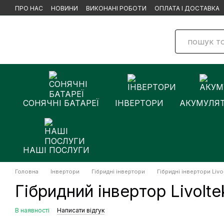
Перейти до основного контенту
ПРО НАС
НОВИНИ
ВИКОНАНІ РОБОТИ
ОПЛАТА І ДОСТАВКА
СОНЯЧНІ БАТАРЕЇ
ІНВЕРТОРИ
АКУМУЛЯ
НАШІ ПОСЛУГИ
Головна
Інвертори
Гібридні інвертори
Гібридні інвертори Livo
Гібридний інвертор Livolt
В наявності
Написати відгук