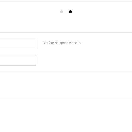
Увійти за допомогою
го струму Опційна функція AFCI (захист від дугового пробою)