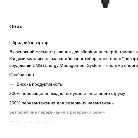
Опис
Гібридний інвертор
Як основний елемент рішення для зберігання енергії, трифазн
Завдяки можливості масштабованого зберігання енергії, інвер
вбудованій EMS (Energy Management System – система енерге
Особливості
Висока продуктивність
200% перевищення вхідної потужності постійного струму
200% перевантаження для резервних навантажень
Безперебійне перемикання в резервний режим
Розумне керування
Режим згладжування пікових навантажень