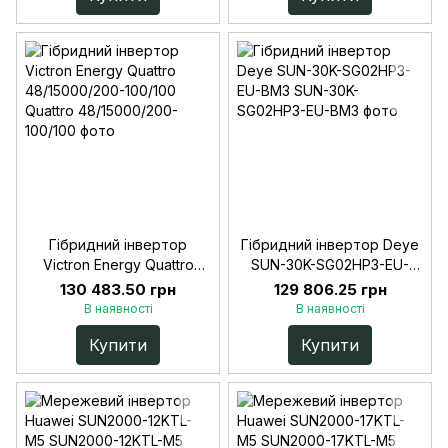
Гібридний інвертор
Гібридний інвертор Deye
Victron Energy Quattro
SUN-30K-SG02HP3-EU-
48/15000/200-100/100
BM3
130 483.50 грн
129 806.25 грн
В наявності
В наявності
Купити
Купити