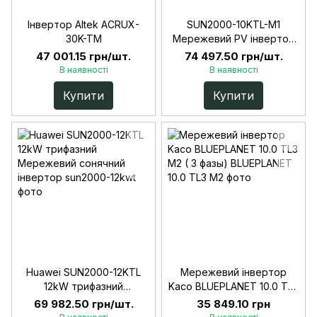
Інвертор Altek ACRUX-
SUN2000-10KTL-M1
30K-TM
Мережевий PV інвертор
Huawei 10kW, 3 фази
47 001.15 грн/шт.
74 497.50 грн/шт.
В наявності
В наявності
Купити
Купити
Huawei SUN2000-12KTL
Мережевий інвертор
12kW трифазний
Kaco BLUEPLANET 10.0 TL3
Мережевий сонячний
M2 ( 3 фазы)
69 982.50 грн/шт.
35 849.10 грн
інвертор