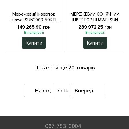
Мережевий інвертор
МЕРЕЖЕВИЙ СОНЯЧНИЙ
Huawei SUN2000-50KTL-
ІНВЕРТОР HUAWEI SUN
M3
2000-100KTL-M2 (100 КВТ,
149 265.90 грн
239 972.25 грн
10 MPPT, 3 ФАЗИ)
В наявності
В наявності
Купити
Купити
Показати ще 20 товарів
Назад
Вперед
2
з 14
067-783-0004