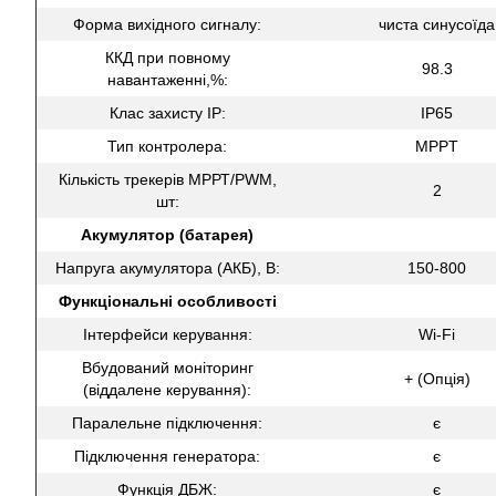
Форма вихідного сигналу:
чиста синусоїда
ККД при повному
98.3
навантаженні,%:
Клас захисту IP:
IP65
Тип контролера:
MPPT
Кількість трекерів МРРТ/PWM,
2
шт:
Акумулятор (батарея)
Напруга акумулятора (АКБ), В:
150-800
Функціональні особливості
Інтерфейси керування:
Wi-Fi
Вбудований моніторинг
+ (Опція)
(віддалене керування):
Паралельне підключення:
є
Підключення генератора:
є
Функція ДБЖ:
є