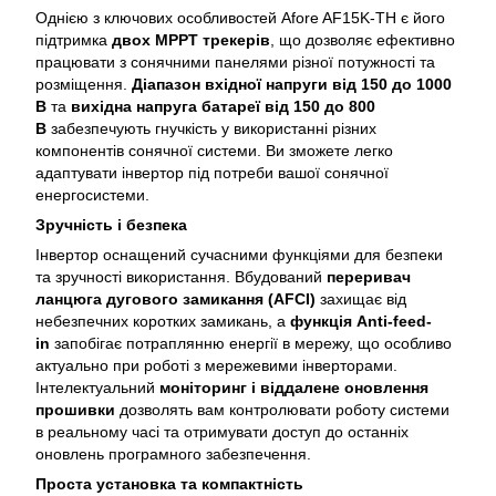
Однією з ключових особливостей Afore AF15K-TH є його
підтримка
двох MPPT трекерів
, що дозволяє ефективно
працювати з сонячними панелями різної потужності та
розміщення.
Діапазон вхідної напруги від 150 до 1000
В
та
вихідна напруга батареї від 150 до 800
В
забезпечують гнучкість у використанні різних
компонентів сонячної системи. Ви зможете легко
адаптувати інвертор під потреби вашої сонячної
енергосистеми.
Зручність і безпека
Інвертор оснащений сучасними функціями для безпеки
та зручності використання. Вбудований
переривач
ланцюга дугового замикання (AFCI)
захищає від
небезпечних коротких замикань, а
функція Anti-feed-
in
запобігає потраплянню енергії в мережу, що особливо
актуально при роботі з мережевими інверторами.
Інтелектуальний
моніторинг і віддалене оновлення
прошивки
дозволять вам контролювати роботу системи
в реальному часі та отримувати доступ до останніх
оновлень програмного забезпечення.
Проста установка та компактність