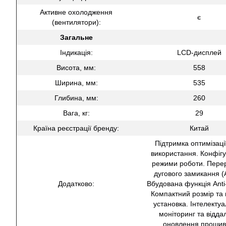
Активне охолодження
є
(вентилятори):
Загальне
Індикація:
LCD-дисплей
Висота, мм:
558
Ширина, мм:
535
Глибина, мм:
260
Вага, кг:
29
Країна реєстрації бренду:
Китай
Підтримка оптимізаці
використання. Конфігу
режими роботи. Пере
дугового замикання (
Додатково:
Вбудована функція Anti-
Компактний розмір та 
установка. Інтелекту
моніторинг та відда
оновлення прошив