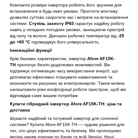
Компактні розміри інвертора роблять його зручним для
встановлення в будь-яких умовах. Простота монтажу
дозволяє суттєво скоротити час і витрати на встановлення
системи.
Ступінь захисту IP65
гарантує надійну роботу
навіть у складних погодних умовах, захищаючи пристрій
від пилу та вологи. Діапазон робочих температур від
-25
до +60 °C
підтверджує його універсальність.
Інноваційні функції
Крім базових характеристик, інвертор
Afore AF15K-
TH
пропонує безліч додаткових можливостей. Він
підтримує оптимізацію часу використання енергії, що
допомагає ефективно планувати навантаження та
економити на рахунках за електроенергію. Також можна
налаштувати різні конфігурації роботи пристрою, щоб він
відповідав саме вашим потребам.
Купити гібридний інвертор Afore AF15K-TH: ціна та
доставка
Шукаєте надійний та потужний інвертор для сонячної
системи? Купити Afore AF15K-TH — чудове рішення для
тих, хто цінує ефективність та безпеку. Ми пропонуємо
вигідні умови покупки по Києву та всій Україні. Наші