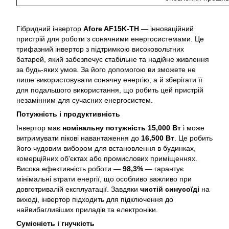
Гібридний інвертор
Afore AF15K-TH
— інноваційний
пристрій для роботи з сонячними енергосистемами. Це
трифазний інвертор з підтримкою високовольтних
батарей, який забезпечує стабільне та надійне живлення
за будь-яких умов. За його допомогою ви зможете не
лише використовувати сонячну енергію, а й зберігати її
для подальшого використання, що робить цей пристрій
незамінним для сучасних енергосистем.
Потужність і продуктивність
Інвертор має
номінальну потужність 15,000 Вт
і може
витримувати пікові навантаження до
16,500 Вт
. Це робить
його чудовим вибором для встановлення в будинках,
комерційних об'єктах або промислових приміщеннях.
Висока ефективність роботи —
98,3%
— гарантує
мінімальні втрати енергії, що особливо важливо при
довготривалій експлуатації. Завдяки
чистій синусоїді
на
виході, інвертор підходить для підключення до
найвибагливіших приладів та електроніки.
Сумісність і гнучкість