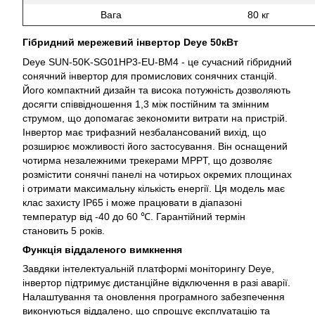
Вага
80 кг
Гібридний мережевий інвертор Deye 50кВт
Deye SUN-50K-SG01HP3-EU-BM4 - це сучасний гібридний
сонячний інвертор для промислових сонячних станцій.
Його компактний дизайн та висока потужність дозволяють
досягти співвідношення 1,3 між постійним та змінним
струмом, що допомагає зекономити витрати на пристрій.
Інвертор має трифазний незбалансований вихід, що
розширює можливості його застосування. Він оснащений
чотирма незалежними трекерами MPPT, що дозволяє
розмістити сонячні панелі на чотирьох окремих площинах
і отримати максимальну кількість енергії. Ця модель має
клас захисту IP65 і може працювати в діапазоні
температур від -40 до 60 ℃. Гарантійний термін
становить 5 років.
Функція віддаленого вимкнення
Завдяки інтелектуальній платформі моніторингу Deye,
інвертор підтримує дистанційне відключення в разі аварії.
Налаштування та оновлення програмного забезпечення
виконуються віддалено, що спрощує експлуатацію та