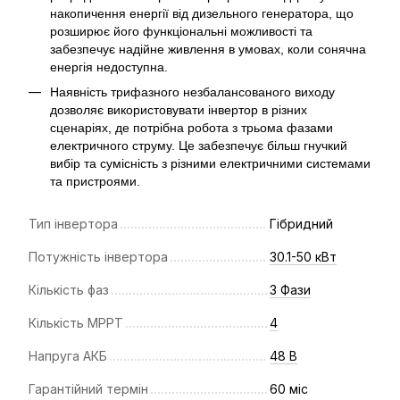
накопичення енергії від дизельного генератора, що
розширює його функціональні можливості та
забезпечує надійне живлення в умовах, коли сонячна
енергія недоступна.
Наявність трифазного незбалансованого виходу
дозволяє використовувати інвертор в різних
сценаріях, де потрібна робота з трьома фазами
електричного струму. Це забезпечує більш гнучкий
вибір та сумісність з різними електричними системами
та пристроями.
Тип інвертора
Гібридний
Потужність інвертора
30.1-50 кВт
Кількість фаз
3 Фази
Кількість МРРТ
4
Напруга АКБ
48 В
Гарантійний термін
60 міс