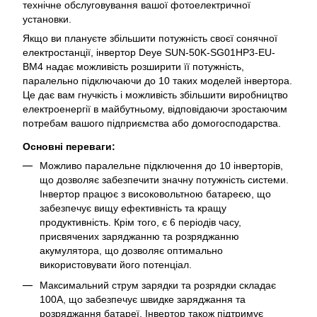
технічне обслуговування вашої фотоелектричної
установки.
Якщо ви плануєте збільшити потужність своєї сонячної
електростанції, інвертор Deye SUN-50K-SG01HP3-EU-
BM4 надає можливість розширити її потужність,
паралельно підключаючи до 10 таких моделей інвертора.
Це дає вам гнучкість і можливість збільшити виробництво
електроенергії в майбутньому, відповідаючи зростаючим
потребам вашого підприємства або домогосподарства.
Основні переваги:
Можливо паралельне підключення до 10 інверторів,
що дозволяє забезпечити значну потужність системи.
Інвертор працює з високовольтною батареєю, що
забезпечує вищу ефективність та кращу
продуктивність. Крім того, є 6 періодів часу,
присвячених заряджанню та розряджанню
акумулятора, що дозволяє оптимально
використовувати його потенціал.
Максимальний струм зарядки та розрядки складає
100А, що забезпечує швидке заряджання та
розряджання батареї. Інвертор також підтримує