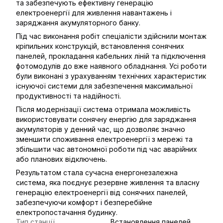
та забезпечують ефективну генерацію
електроенергії для живлення навантажень і
заряджання акумуляторного банку.
Під час виконання робіт спеціалісти здійснили монтаж
кріпильних конструкцій, встановлення сонячних
панелей, прокладання кабельних ліній та підключення
фотомодулів до вже наявного обладнання. Усі роботи
були виконані з урахуванням технічних характеристик
існуючої системи для забезпечення максимальної
продуктивності та надійності.
Після модернізації система отримала можливість
використовувати сонячну енергію для заряджання
акумуляторів у денний час, що дозволяє значно
зменшити споживання електроенергії з мережі та
збільшити час автономної роботи під час аварійних
або планових відключень.
Результатом стала сучасна енергонезалежна
система, яка поєднує резервне живлення та власну
генерацію електроенергії від сонячних панелей,
забезпечуючи комфорт і безперебійне
електропостачання будинку.
Тип станції
Встановлення панелей