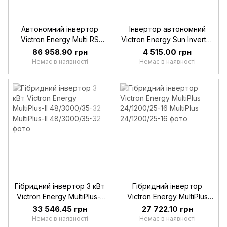
Автономний інвертор
Інвертор автономний
Victron Energy Multi RS
Victron Energy Sun Inverter
Solar 48/6000/100-450/80
12/250-15
86 958.90 грн
4 515.00 грн
Немає в наявності
Немає в наявності
Гібридний інвертор 3 кВт
Гібридний інвертор
Victron Energy MultiPlus-II
Victron Energy MultiPlus
48/3000/35-32
24/1200/25-16
33 546.45 грн
27 722.10 грн
Немає в наявності
Немає в наявності