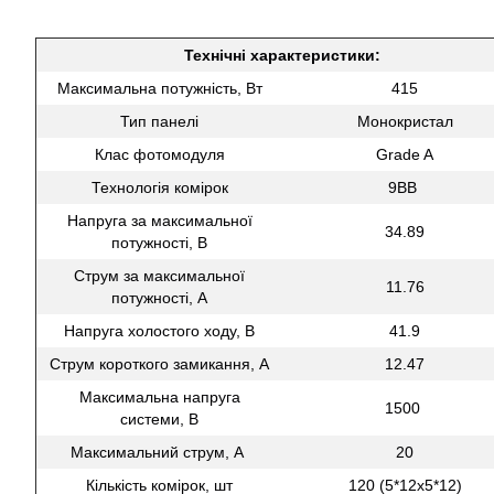
Технічні характеристики:
Максимальна потужність, Вт
415
Тип панелі
Монокристал
Клас фотомодуля
Grade A
Технологія комірок
9BB
Напруга за максимальної
34.89
потужності, В
Струм за максимальної
11.76
потужності, А
Напруга холостого ходу, В
41.9
Струм короткого замикання, А
12.47
Максимальна напруга
1500
системи, В
Максимальний струм, A
20
Кількість комірок, шт
120 (5*12х5*12)