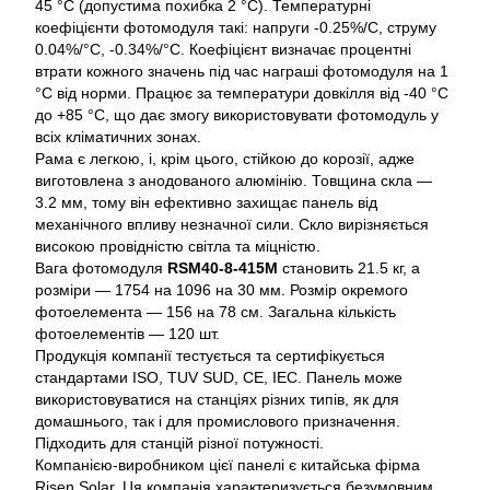
45 °C (допустима похибка 2 °C). Температурні
коефіцієнти фотомодуля такі: напруги -0.25%/С, струму
0.04%/°С, -0.34%/°С. Коефіцієнт визначає процентні
втрати кожного значень під час награші фотомодуля на 1
°C від норми. Працює за температури довкілля від -40 °C
до +85 °C, що дає змогу використовувати фотомодуль у
всіх кліматичних зонах.
Рама є легкою, і, крім цього, стійкою до корозії, адже
виготовлена з анодованого алюмінію. Товщина скла —
3.2 мм, тому він ефективно захищає панель від
механічного впливу незначної сили. Скло вирізняється
високою провідністю світла та міцністю.
Вага фотомодуля
RSM40-8-415M
становить 21.5 кг, а
розміри — 1754 на 1096 на 30 мм. Розмір окремого
фотоелемента — 156 на 78 см. Загальна кількість
фотоелементів — 120 шт.
Продукція компанії тестується та сертифікується
стандартами ISO, TUV SUD, CE, IEC. Панель може
використовуватися на станціях різних типів, як для
домашнього, так і для промислового призначення.
Підходить для станцій різної потужності.
Компанією-виробником цієї панелі є китайська фірма
Risen Solar. Ця компанія характеризується безумовним