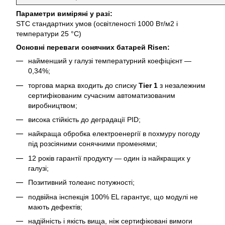
Параметри виміряні у разі:
STC стандартних умов (освітленості 1000 Вт/м2 і
температури 25 °C)
Основні переваги сонячних батарей Risen:
найменший у галузі температурний коефіцієнт —
0,34%;
торгова марка входить до списку
Tier 1
з незалежним
сертифікованим сучасним автоматизованим
виробництвом;
висока стійкість до деградації PID;
найкраща обробка електроенергії в похмуру погоду
під розсіяними сонячними променями;
12 років гарантії продукту — один із найкращих у
галузі;
Позитивний толеанс потужності;
подвійна інспекція 100% EL гарантує, що модулі не
мають дефектів;
надійність і якість вища, ніж сертифіковані вимоги