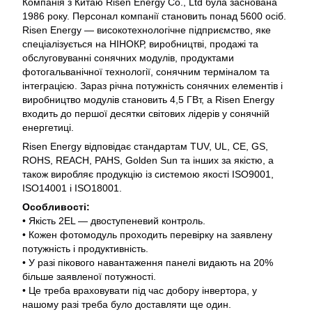
Компанія з Китаю Risen Energy Co., Ltd була заснована
1986 року. Персонал компанії становить понад 5600 осіб.
Risen Energy — високотехнологічне підприємство, яке
спеціалізується на НІНОКР, виробництві, продажі та
обслуговуванні сонячних модулів, продуктами
фотогальванічної технології, сонячним терміналом та
інтеграцією. Зараз річна потужність сонячних елементів і
виробництво модулів становить 4,5 ГВт, а Risen Energy
входить до першої десятки світових лідерів у сонячній
енергетиці.
Risen Energy відповідає стандартам TUV, UL, CE, GS,
ROHS, REACH, PAHS, Golden Sun та інших за якістю, а
також виробляє продукцію із системою якості ISO9001,
ISO14001 і ISO18001.
Особливості:
• Якість 2EL — двоступеневий контроль.
• Кожен фотомодуль проходить перевірку на заявлену
потужність і продуктивність.
• У разі пікового навантаження панелі видають на 20%
більше заявленої потужності.
• Це треба враховувати під час добору інвертора, у
нашому разі треба було доставляти ще один.