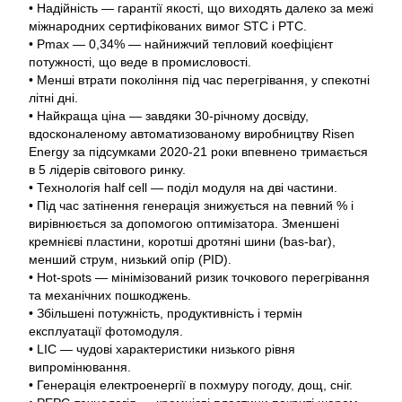
• Надійність — гарантії якості, що виходять далеко за межі
міжнародних сертифікованих вимог STC і PTC.
• Pmax — 0,34% — найнижчий тепловий коефіцієнт
потужності, що веде в промисловості.
• Менші втрати покоління під час перегрівання, у спекотні
літні дні.
• Найкраща ціна — завдяки 30-річному досвіду,
вдосконаленому автоматизованому виробництву Risen
Energy за підсумками 2020-21 роки впевнено тримається
в 5 лідерів світового ринку.
• Технологія half cell — поділ модуля на дві частини.
• Під час затінення генерація знижується на певний % і
вирівнюється за допомогою оптимізатора. Зменшені
кремнієві пластини, коротші дротяні шини (bas-bar),
менший струм, низький опір (PID).
• Нot-spots — мінімізований ризик точкового перегрівання
та механічних пошкоджень.
• Збільшені потужність, продуктивність і термін
експлуатації фотомодуля.
• LIC — чудові характеристики низького рівня
випромінювання.
• Генерація електроенергії в похмуру погоду, дощ, сніг.