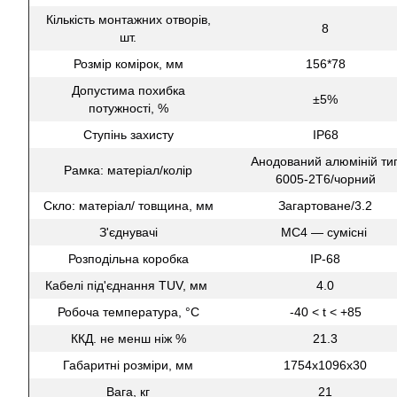
Кількість монтажних отворів,
8
шт.
Розмір комірок, мм
156*78
Допустима похибка
±5%
потужності, %
Ступінь захисту
IP68
Анодований алюміній ти
Рамка: матеріал/колір
6005-2T6/чорний
Скло: матеріал/ товщина, мм
Загартоване/3.2
З'єднувачі
MC4 — сумісні
Розподільна коробка
IP-68
Кабелі під'єднання TUV, мм
4.0
Робоча температура, °С
-40 < t < +85
ККД. не менш ніж %
21.3
Габаритні розміри, мм
1754х1096х30
Вага, кг
21