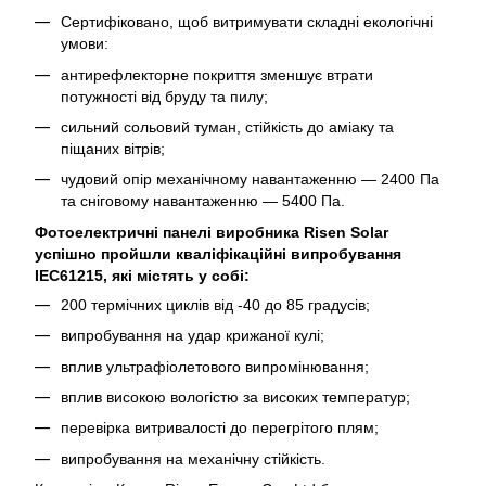
Сертифіковано, щоб витримувати складні екологічні
умови:
антирефлекторне покриття зменшує втрати
потужності від бруду та пилу;
сильний сольовий туман, стійкість до аміаку та
піщаних вітрів;
чудовий опір механічному навантаженню — 2400 Па
та сніговому навантаженню — 5400 Па.
Фотоелектричні панелі виробника Risen Solar
успішно пройшли кваліфікаційні випробування
IEC61215, які містять у собі:
200 термічних циклів від -40 до 85 градусів;
випробування на удар крижаної кулі;
вплив ультрафіолетового випромінювання;
вплив високою вологістю за високих температур;
перевірка витривалості до перегрітого плям;
випробування на механічну стійкість.