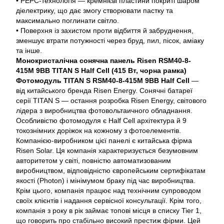
• PЕРС-технологія — кремнієві пластини покриті шаром
діелектрику, що дає змогу створювати пастку та
максимально поглинати світло.
• Поверхня із захистом проти відбиття й забруднення,
зменшує втрати потужності через бруд, пил, пісок, аміаку
та інше.
Монокристалічна сонячна панель Risen RSM40-8-
415M 9BB TITAN S Half Cell (415 Вт, чорна
рамка)
Фотомодуль TITAN S RSM40-8-415M 9BB Half Cell
—
від китайського бренда Risen Energy. Сонячні батареї
серії TITAN S — остання розробка Risen Energy, світового
лідера з виробництва фотовольтаичного обладнання.
Особливістю фотомодуля є Half Cell архітектура й 9
токознімних доріжок на кожному з фотоелементів.
Компанією-виробником цієї панелі є китайська фірма
Risen Solar. Ця компанія характеризується безумовним
авторитетом у світі, повністю автоматизованим
виробництвом, відповідністю європейським сертифікатам
якості (Photon) і мінімумом браку під час виробництва.
Крім цього, компанія працює над технічним супроводом
своїх клієнтів і надання сервісної консультації. Крім того,
компанія з року в рік займає топові місця в списку Tier 1,
що говорить про стабільно високий престиж фірми. Цей