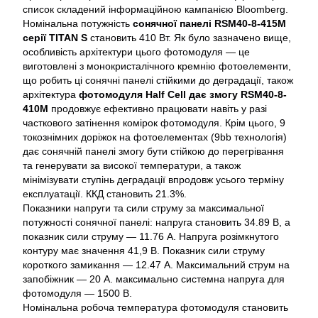
список складений інформаційною кампанією Bloomberg.
Номінальна потужність
сонячної панелі RSM40-8-415M
серії TITAN S
становить 410 Вт. Як було зазначено вище,
особливість архітектури цього фотомодуля — це
виготовлені з монокристалічного кремнію фотоелементи,
що робить ці сонячні панелі стійкими до деградації, також
архітектура
фотомодуля Half Cell дає змогу RSM40-8-
410M
продовжує ефективно працювати навіть у разі
часткового затінення комірок фотомодуля. Крім цього, 9
токознімних доріжок на фотоелементах (9bb технологія)
дає сонячній панелі змогу бути стійкою до перегрівання
та генерувати за високої температури, а також
мінімізувати ступінь деградації впродовж усього терміну
експлуатації. ККД становить 21.3%.
Показники напруги та сили струму за максимальної
потужності сонячної панелі: напруга становить 34.89 В, а
показник сили струму — 11.76 А. Напруга розімкнутого
контуру має значення 41,9 В. Показник сили струму
короткого замикання — 12.47 А. Максимальний струм на
запобіжник — 20 А. максимально системна напруга для
фотомодуля — 1500 В.
Номінальна робоча температура фотомодуля становить