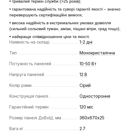
• тривалий термін служби (>25 років);
• гарантована надійність та суворі гарантії якості – значно
перевершують сертифікаційні вимоги;
• висока надійність в екстремальних умовах довкілля
(сильний сольовий туман, аміак, піщані вітри, град тощо);
• найкраще співвідношення ціни та якості.
Наявність на складі
1-2 дні
Тип
Монокристалічна
Потужність панелей
10-50 Вт
Напруга панелей
12 В
Колір рами
Сірий
Конструкція панелі
Одностороння
Гарантійний термін
120 міс
Розмір панелі ДхВхШ, мм
360х670х25
Вага кг
2.7