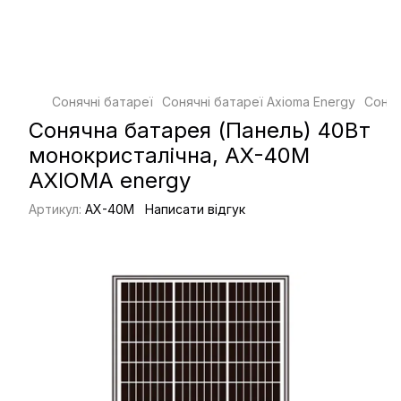
Сонячні батареї
Сонячні батареї Axioma Energy
Соняч
Сонячна батарея (Панель) 40Вт
монокристалічна, AX-40М
AXIOMA energy
Артикул:
AX-40М
Написати відгук