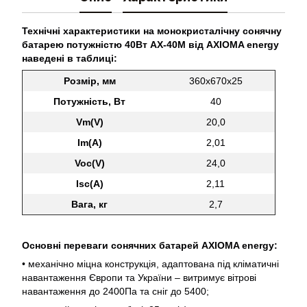
Технічні характеристики на монокристалічну сонячну
батарею потужністю 40Вт AX-40М від AXIOMA energy
наведені в таблиці:
Р
озмір
, мм
360х670х25
Потужність
, Вт
40
Vm(V)
20,0
Im(A)
2,01
Voc(V)
24,0
Isc(A)
2,11
В
ага
, кг
2,7
Основні переваги сонячних батарей AXIOMA energy:
• механічно міцна конструкція, адаптована під кліматичні
навантаження Європи та України – витримує вітрові
навантаження до 2400Па та сніг до 5400;