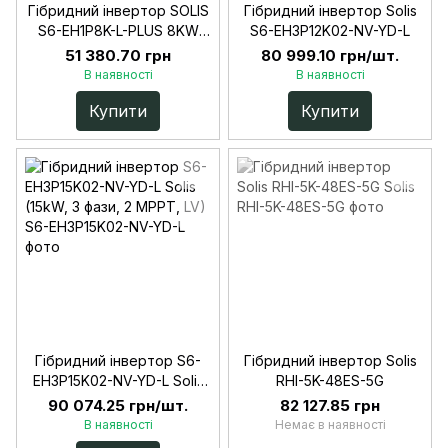
Гібридний інвертор SOLIS
Гібридний інвертор Solis
S6-EH1P8K-L-PLUS 8KW
S6-EH3P12K02-NV-YD-L
48V 2 MPPT Wi-Fi 220V
51 380.70 грн
80 999.10 грн/шт.
Однофазний
В наявності
В наявності
Купити
Купити
Гібридний інвертор S6-
Гібридний інвертор Solis
EH3P15K02-NV-YD-L Solis
RHI-5K-48ES-5G
(15kW, 3 фази, 2 MPPT, LV)
90 074.25 грн/шт.
82 127.85 грн
В наявності
Немає в наявності