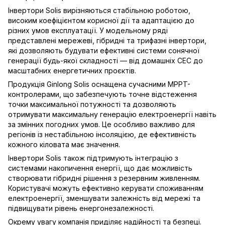
Інвертори Solis вирізняються стабільною роботою,
високим коефіцієнтом корисної дії та адаптацією до
різних умов експлуатації. У модельному ряді
представлені мережеві, гібридні та трифазні інвертори,
які дозволяють будувати ефективні системи сонячної
генерації будь-якої складності — від домашніх СЕС до
масштабних енергетичних проєктів.
Продукція Ginlong Solis оснащена сучасними MPPT-
контролерами, що забезпечують точне відстеження
точки максимальної потужності та дозволяють
отримувати максимальну генерацію електроенергії навіть
за змінних погодних умов. Це особливо важливо для
регіонів із нестабільною інсоляцією, де ефективність
кожного кіловата має значення.
Інвертори Solis також підтримують інтеграцію з
системами накопичення енергії, що дає можливість
створювати гібридні рішення з резервним живленням.
Користувачі можуть ефективно керувати споживанням
електроенергії, зменшувати залежність від мережі та
підвищувати рівень енергонезалежності.
Окрему увагу компанія приділяє надійності та безпеці.