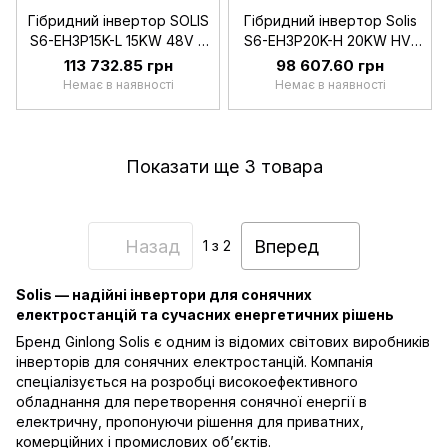
Гібридний інвертор SOLIS
Гібридний інвертор Solis
S6-EH3P15K-L 15KW 48V 2
S6-EH3P20K-H 20KW HV-
MPPT Wi-Fi 220/380V
battery 2 MPPT Wi-Fi
113 732.85 грн
98 607.60 грн
Трифазний
220/380V Трифазний
Немає в наявності
Немає в наявності
Показати ще 3 товара
Назад
Вперед
1
з 2
Solis — надійні інвертори для сонячних
електростанцій та сучасних енергетичних рішень
Бренд Ginlong Solis є одним із відомих світових виробників
інверторів для сонячних електростанцій. Компанія
спеціалізується на розробці високоефективного
обладнання для перетворення сонячної енергії в
електричну, пропонуючи рішення для приватних,
комерційних і промислових об’єктів.