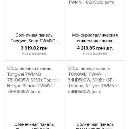
Солнечная панель
Монокристаллическая
Tongwei Solar TWMND-
солнечная панель
54HB430W 430Вт Mono
Tongwei Solar TWMNH-
3 919.02 грн
4 213.85 грн/шт.
66HS610 N-type 610W
Нет в наличии
Нет в наличии
Солнечнная панель
Солнечная панель