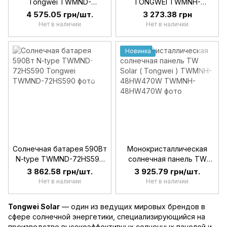
Tongwei TWMND-
TONGWEI TWMNH-
78HD635W 635Вт Topcon,
54HD500W, 500Вт (BF)
4 575.05 грн/шт.
3 273.38 грн
N-Type Bifacial
Topcon, N-Type
Нет в наличии
Нет в наличии
Новинка
Солнечная батарея 590Вт
Монокристаллическая
N-type TWMND-72HS590
солнечная панель TW
Tongwei
Solar ( Tongwei ) TWMNH-
3 862.58 грн/шт.
3 925.79 грн/шт.
48HW470W
Нет в наличии
Нет в наличии
Tongwei Solar
— один из ведущих мировых брендов в
сфере солнечной энергетики, специализирующийся на
производстве высокоэффективных солнечных панелей и