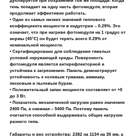
дублируется при сохранении той же площади. Когда
тень попадает на одну часть фотомодуля, вторая
продолжает эффективно работать.
• Одно из самых низких значений теплового
коэффициента мощности в индустрии – 0.29%. Это
означает, что при нагреве фотомодуля на 1 градус от
нормы (45°C) он будет терять всего 0.29% от
номинальной мощности.
• Сертифицировано для соблюдения тяжелых
условий окружающей среды. Поверхность
фотомодуля является антирефлекторной и
устойчива к загрязнению. Панель демонстрирует
устойчивость к солевым туманам, аммиаку,
песковым и пылевым бурам.
• Положительный запас мощности составляет от +0
до 3 Вт.
• Показатель механической нагрузки равен значению
2400 Па, а снежная – 5400 Па. Поэтому панель
считается способной выдерживать общие нагрузки
разного типа.
Габариты и вес устройства: 2382 на 1134 на 30 мм, а