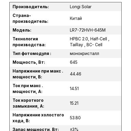
Производитель:
Longi Solar
Страна-
Китай
производитель:
Модель:
LR7-72HVH-645M
Технология
HPBC 2.0, Half-Cell ,
производства:
TaiRay , BC- Cell
Тип фотомодуля :
монокристалл
Мощность, Вт:
645
Напряжение при макс .
44.46
мощности, В:
Ток при макс .
14.51
мощности, А:
Ток короткого
15.21
замыкания, А:
Напряжение холостого
53.80
хода, В:
Запас мощности, Вт:
±3%