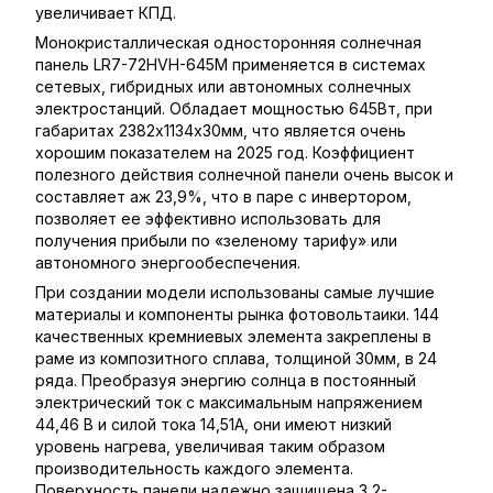
увеличивает КПД.
Монокристаллическая односторонняя солнечная
панель LR7-72HVH-645M применяется в системах
сетевых, гибридных или автономных солнечных
электростанций. Обладает мощностью 645Вт, при
габаритах 2382х1134х30мм, что является очень
хорошим показателем на 2025 год. Коэффициент
полезного действия солнечной панели очень высок и
составляет аж 23,9%, что в паре с инвертором,
позволяет ее эффективно использовать для
получения прибыли по «зеленому тарифу» или
автономного энергообеспечения.
При создании модели использованы самые лучшие
материалы и компоненты рынка фотовольтаики. 144
качественных кремниевых элемента закреплены в
раме из композитного сплава, толщиной 30мм, в 24
ряда. Преобразуя энергию солнца в постоянный
электрический ток с максимальным напряжением
44,46 В и силой тока 14,51А, они имеют низкий
уровень нагрева, увеличивая таким образом
производительность каждого элемента.
Поверхность панели надежно защищена 3,2-