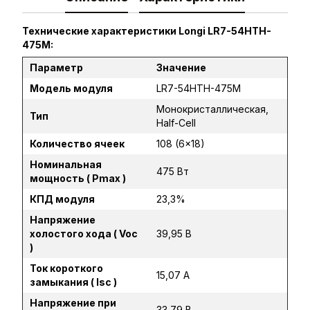
Технические характеристики Longi LR7-54HTH-
475M:
Параметр
Значение
Модель модуля
LR7-54HTH-475M
Монокристаллическая,
Тип
Half-Cell
Количество ячеек
108 (6×18)
Номинальная
475 Вт
мощность ( Pmax )
КПД модуля
23,3%
Напряжение
холостого хода ( Voc
39,95 В
)
Ток короткого
15,07 А
замыкания ( Isc )
Напряжение при
33,79 В