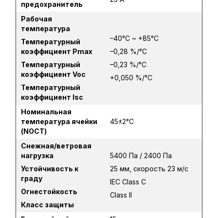
предохранитель
Рабочая
температура
–40°C ~ +85°C
Температурный
коэффициент Pmax
–0,28 %/°C
Температурный
–0,23 %/°C
коэффициент Voc
+0,050 %/°C
Температурный
коэффициент Isc
Номинальная
температура ячейки
45±2°C
(NOCT)
Снежная/ветровая
нагрузка
5400 Па / 2400 Па
Устойчивость к
25 мм, скорость 23 м/с
граду
IEC Class C
Огнестойкость
Class II
Класс защиты