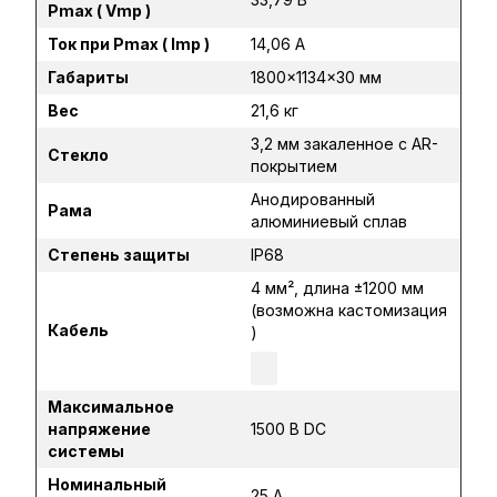
Pmax ( Vmp )
Ток при Pmax ( Imp )
14,06 А
Габариты
1800×1134×30 мм
Вес
21,6 кг
3,2 мм закаленное с AR-
Стекло
покрытием
Анодированный
Рама
алюминиевый сплав
Степень защиты
IP68
4 мм², длина ±1200 мм
(возможна кастомизация
Кабель
)
Максимальное
напряжение
1500 В DC
системы
Номинальный
25 А