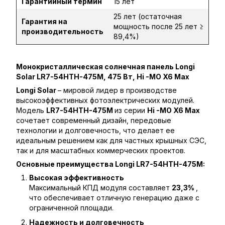
Гарантийный термин
15 лет
25 лет (остаточная
Гарантия на
мощность после 25 лет ≥
производительность
89,4%)
Монокристаллическая солнечная панель Longi
Solar LR7-54HTH-475M, 475 Вт, Hi -MO X6 Max
Longi Solar
– мировой лидер в производстве
высокоэффективных фотоэлектрических модулей.
Модель
LR7-54HTH-475M
из серии
Hi -MO X6 Max
сочетает современный дизайн, передовые
технологии и долговечность, что делает ее
идеальным решением как для частных крышных СЭС,
так и для масштабных коммерческих проектов.
Основные преимущества Longi LR7-54HTH-475M:
Высокая эффективность
Максимальный КПД модуля составляет
23,3%
,
что обеспечивает отличную генерацию даже с
ограниченной площади.
Надежность и долговечность