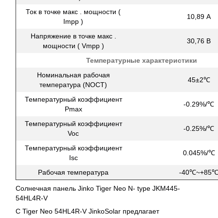
Ток в точке макс . мощности (
10,89 А
Impp )
Напряжение в точке макс .
30,76 В
мощности ( Vmpp )
Температурные характеристики
Номинальная рабочая
45±2℃
температура (NOCT)
Температурный коэффициент
-0.29%/℃
Pmax
Температурный коэффициент
-0.25%/℃
Voc
Температурный коэффициент
0.045%/℃
Isc
Рабочая температура
-40℃~+85
Солнечная панель Jinko Tiger Neo N- type JKM445-
54HL4R-V
С Tiger Neo 54HL4R-V JinkoSolar предлагает