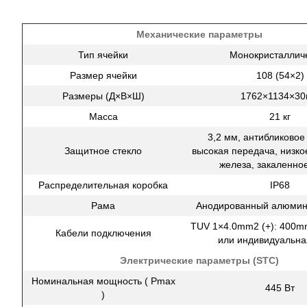
Механические параметры
Тип ячейки
Монокристаллич
Размер ячейки
108 (54×2)
Размеры (Д×B×Ш)
1762×1134×3
Масса
21 кг
3,2 мм, антибликовое
Защитное стекло
высокая передача, низк
железа, закаленное
Распределительная коробка
IP68
Рама
Анодированный алюмин
TUV 1×4.0mm2 (+): 400mm
Кабели подключения
или индивидуальна
Электрические параметры (STC)
Номинальная мощность ( Pmax
445 Вт
)