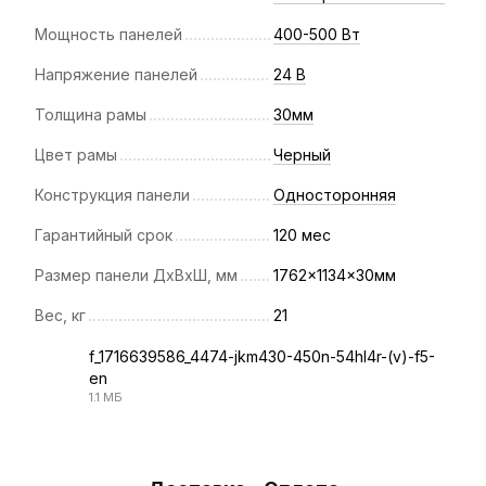
Мощность панелей
400-500 Вт
Напряжение панелей
24 В
Толщина рамы
30мм
Цвет рамы
Черный
Конструкция панели
Односторонняя
Гарантийный срок
120 мес
Размер панели ДхВхШ, мм
1762×1134×30мм
Вес, кг
21
f_1716639586_4474-jkm430-450n-54hl4r-(v)-f5-
en
PDF
1.1 МБ