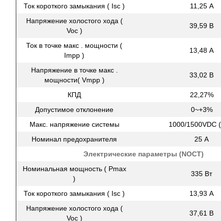
Ток короткого замыкания ( Isc )
11,25 А
Напряжение холостого хода (
39,59 В
Voc )
Ток в точке макс . мощности (
13,48 А
Impp )
Напряжение в точке макс .
33,02 В
мощности( Vmpp )
КПД
22,27%
Допустимое отклонение
0~+3%
Макс. напряжение системы
1000/1500VDC (
Номинал предохранителя
25 А
Электрические параметры (NOCT)
Номинальная мощность ( Pmax
335 Вт
)
Ток короткого замыкания ( Isc )
13,93 А
Напряжение холостого хода (
37,61 В
Voc )