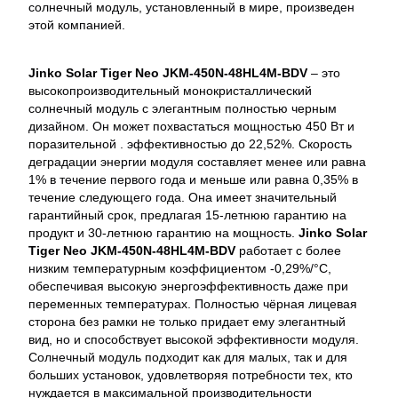
солнечный модуль, установленный в мире, произведен
этой компанией.
Jinko Solar Tiger Neo JKM-450N-48HL4M-BDV
– это
высокопроизводительный монокристаллический
солнечный модуль с элегантным полностью черным
дизайном. Он может похвастаться мощностью 450 Вт и
поразительной . эффективностью до 22,52%. Скорость
деградации энергии модуля составляет менее или равна
1% в течение первого года и меньше или равна 0,35% в
течение следующего года. Она имеет значительный
гарантийный срок, предлагая 15-летнюю гарантию на
продукт и 30-летнюю гарантию на мощность.
Jinko Solar
Tiger Neo JKM-450N-48HL4M-BDV
работает с более
низким температурным коэффициентом -0,29%/°C,
обеспечивая высокую энергоэффективность даже при
переменных температурах. Полностью чёрная лицевая
сторона без рамки не только придает ему элегантный
вид, но и способствует высокой эффективности модуля.
Солнечный модуль подходит как для малых, так и для
больших установок, удовлетворяя потребности тех, кто
нуждается в максимальной производительности