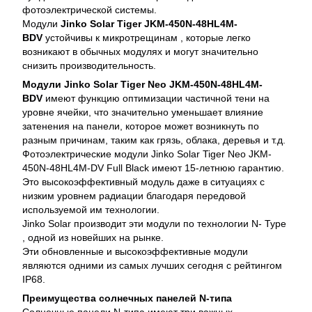
фотоэлектрической системы.
Модули
Jinko Solar Tiger JKM-450N-48HL4M-
BDV
устойчивы к микротрещинам , которые легко
возникают в обычных модулях и могут значительно
снизить производительность.
Модули Jinko Solar Tiger Neo JKM-450N-48HL4M-
BDV
имеют функцию оптимизации частичной тени на
уровне ячейки, что значительно уменьшает влияние
затенения на панели, которое может возникнуть по
разным причинам, таким как грязь, облака, деревья и т.д.
Фотоэлектрические модули Jinko Solar Tiger Neo JKM-
450N-48HL4M-DV Full Black имеют 15-летнюю гарантию.
Это высокоэффективный модуль даже в ситуациях с
низким уровнем радиации благодаря передовой
используемой им технологии.
Jinko Solar производит эти модули по технологии N- Type
, одной из новейших на рынке.
Эти обновленные и высокоэффективные модули
являются одними из самых лучших сегодня с рейтингом
IP68.
Преимущества солнечных панелей N-типа