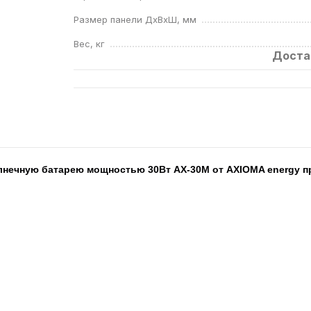
Размер панели ДхВхШ, мм
Вес, кг
Доста
лнечную батарею мощностью 30Вт AX-30М от AXIOMA energy п