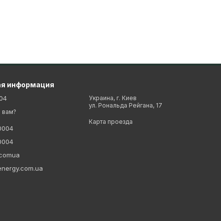
ая информация
04
Украина, г. Киев
ул. Рональда Рейгана, 17
 вам?
Карта проезда
0004
0004
ycomua
energy.com.ua