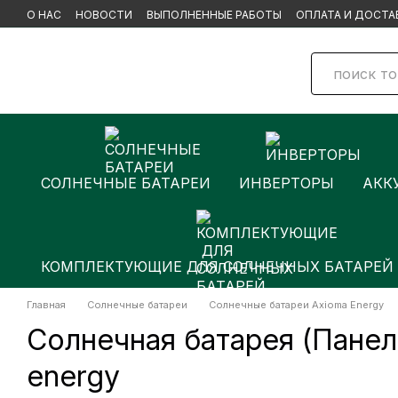
Перейти к основному контенту
О НАС
НОВОСТИ
ВЫПОЛНЕННЫЕ РАБОТЫ
ОПЛАТА И ДОСТА
БРЕНДЫ
СОЛНЕЧНЫЕ БАТАРЕИ
ИНВЕРТОРЫ
АКК
КОМПЛЕКТУЮЩИЕ ДЛЯ СОЛНЕЧНЫХ БАТАРЕЙ
Главная
Солнечные батареи
Солнечные батареи Axioma Energy
Солнечная батарея (Пане
energy