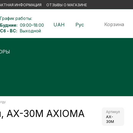
АКТНАЯ ИНФОРМАЦИЯ
ОТЗЫВЫ О МАГАЗИНЕ
График работы:
Корзина
UAH
Рус
Будние:
09:00–18:00
Сб - ВС:
Выходной
Ы
rgy
ая, AX-30М AXIOMA
Артикул
AX-
30М