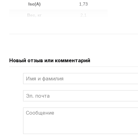
Isc(A)
1,73
Вес, кг
2,1
Основные преимущества солнечных батарей AXIOMA ener
механически прочная конструкция, адаптированная под кли
длительный срок службы (>25 лет);
Новый отзыв или комментарий
гарантированная надежность и строгие гарантии качества
высокая надежность в экстремальных условиях окружающей 
лучшее соотношение цены и качества.