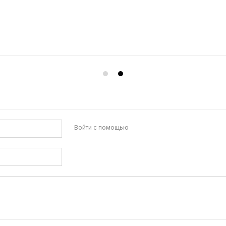
gy:
матические нагрузки Европы и Украины - выдерживает ветровые на
 - значительно превосходят сертификационные требования;
среды (сильный солевой туман, аммиак, песчанные ветры, град и т
Войти с помощью