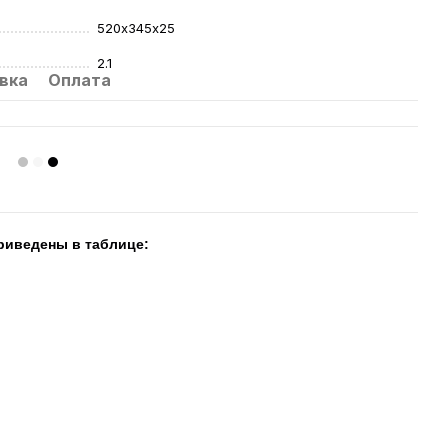
520х345х25
2.1
вка
Оплата
риведены в таблице: