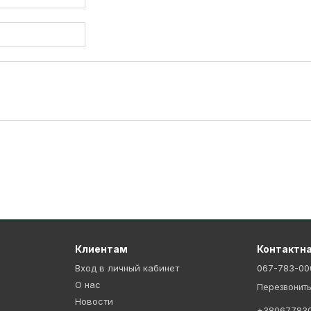
Клиентам
Контактн
Вход в личный кабинет
067-783-00
О нас
Перезвонить
Новости
+38067783