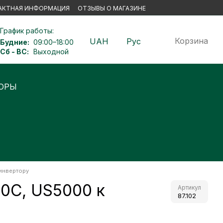
АКТНАЯ ИНФОРМАЦИЯ
ОТЗЫВЫ О МАГАЗИНЕ
График работы:
Корзина
UAH
Рус
Будние:
09:00–18:00
Сб - ВС:
Выходной
Ы
инвертору
0C, US5000 к
Артикул
87.102