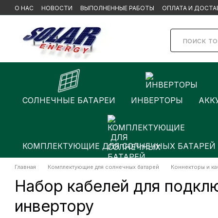
Перейти к основному контенту
О НАС
НОВОСТИ
ВЫПОЛНЕННЫЕ РАБОТЫ
ОПЛАТА И ДОСТА
БРЕНДЫ
СОЛНЕЧНЫЕ БАТАРЕИ
ИНВЕРТОРЫ
АКК
КОМПЛЕКТУЮЩИЕ ДЛЯ СОЛНЕЧНЫХ БАТАРЕЙ
Главная
Комплектующие для солнечных батарей
Коннекторы и ка
Набор кабелей для подкл
инвертору