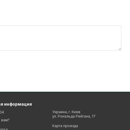
ая информация
04
Украина, г. Киев
ул. Рональда Рейгана, 17
 вам?
Карта проезда
0004