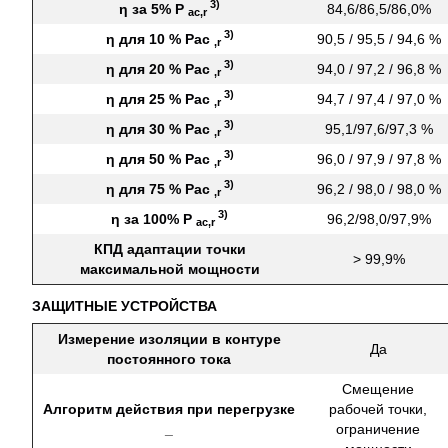
3)
η за 5% P
84,6/86,5/86,0%
ac,r
3)
η для 10 % Pac
90,5 / 95,5 / 94,6 %
,r
3)
η для 20 % Pac
94,0 / 97,2 / 96,8 %
,r
3)
η для 25 % Pac
94,7 / 97,4 / 97,0 %
,r
3)
η для 30 % Pac
95,1/97,6/97,3 %
,r
3)
η для 50 % Pac
96,0 / 97,9 / 97,8 %
,r
3)
η для 75 % Pac
96,2 / 98,0 / 98,0 %
,r
3)
η за 100% P
96,2/98,0/97,9%
ac,r
КПД адаптации точки
> 99,9%
максимальной мощности
ЗАЩИТНЫЕ УСТРОЙСТВА
Измерение изоляции в контуре
Да
постоянного тока
Смещение
Алгоритм действия при перегрузке
рабочей точки,
_
ограничение