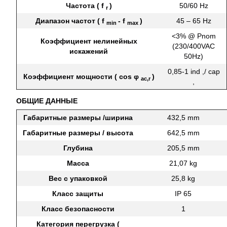
Частота ( f
)
50/60 Hz
r
Диапазон частот ( f
- f
)
45 – 65 Hz
min
max
<3% @ Pnom
Коэффициент нелинейных
(230/400VAC
искажений
50Hz)
0,85-1 ind ,/ cap
Коэффициент мощности ( cos φ
)
ac,r
,
ОБЩИЕ ДАННЫЕ
Габаритные размеры /ширина
432,5 mm
Габаритные размеры / высота
642,5 mm
Глубина
205,5 mm
Масса
21,07 kg
Вес с упаковкой
25,8 kg
Класс защиты
IP 65
Класс безопасности
1
Категория перегрузка (