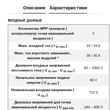
Описание
Характеристики
ВХОДНЫЕ ДАННЫЕ
Количество MPP трекеров (
контроллеров точки максимальной
2
мощности )
Макс. входной ток ( I
)
18 / 18 A
dc max
Макс. ток короткого замыкания ,
36 / 36 A
массив модулей *
Диапазон входных напряжений
80 – 1000 V
постоянного тока ( U
- U
)
dc min
dc max
Начальное напряжение подачи
80 V
энергии ( U
)
dc start
Номинальная входная напряжение (
710 V
U
)
dc,r
Диапазон напряжений для точки
максимальной мощности ( U
240 – 800 V
mpp min