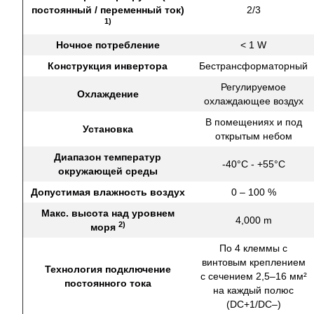
постоянный / переменный ток)
2/3
1)
Ночное потребление
< 1 W
Конструкция инвертора
Бестрансформаторный
Регулируемое
Охлаждение
охлаждающее воздух
В помещениях и под
Установка
открытым небом
Диапазон температур
-40°C - +55°C
окружающей среды
Допустимая влажность воздух
0 – 100 %
Макс. высота над уровнем
4,000 m
2)
моря
По 4 клеммы с
винтовым креплением
Технология подключение
с сечением 2,5–16 мм²
постоянного тока
на каждый полюс
(DC+1/DC–)