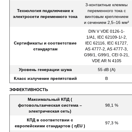
3-контактные клеммы
Технология подключение к
переменного тока с
электросети переменного тока
винтовым креплением
и сечением 2,5–16 мм²
DIN V VDE 0126-1-
1/A1, IEC 62109-1/-2,
Сертификаты и соответствие
IEC 62116, IEC 61727,
стандартам
AS 4777-2, AS 4777-3,
G98/1, G99/1, CEI 0-21,
VDE AR N 4105
Уровень генерации шума
55 dB (A)
Класс излучение препятствий
B
ЭФФЕКТИВНОСТЬ
Максимальный КПД (
фотовольтаическая система –
98,1 %
электрическая сеть)
КПД в соответствии с
97,3 %
европейскими стандартов ( ηEU )