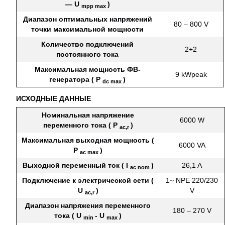
— U
)
mpp max
Диапазон оптимальных напряжений
80 – 800 V
точки максимальной мощности
Количество подключений
2+2
постоянного тока
Максимальная мощность ФВ-
9 kWpeak
генератора ( P
)
dc max
ИСХОДНЫЕ ДАННЫЕ
Номинальная напряжение
6000 W
переменного тока ( P
)
ac,r
Максимальная выходная мощность (
6000 VA
P
)
ac max
Выходной переменный ток ( I
)
26,1 A
ac nom
Подключение к электрической сети (
1~ NPE 220/230
U
)
V
ac,r
Диапазон напряжения переменного
180 – 270 V
тока ( U
- U
)
min
max