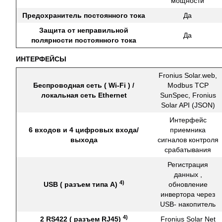
мощности
Предохранитель постоянного тока
Да
Защита от неправильной
Да
полярности постоянного тока
ИНТЕРФЕЙСЫ
Fronius Solar.web,
Беспроводная сеть ( Wi-Fi ) /
Modbus TCP
локальная сеть Ethernet
SunSpec, Fronius
Solar API (JSON)
Интерфейс
6 входов и 4 цифровых входа/
приемника
выхода
сигналов контроля
срабатывания
Регистрация
данных ,
4)
USB ( разъем типа A)
обновление
инвертора через
USB- накопитель
4)
2 RS422 ( разъем RJ45)
Fronius Solar Net