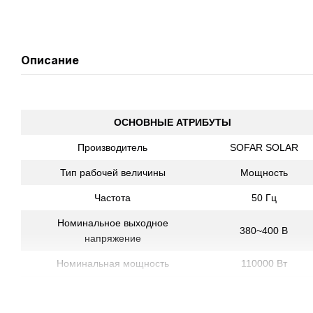
Описание
ОСНОВНЫЕ АТР
И
Б
У
ТЫ
Производитель
SOFAR SOLAR
Тип рабочей величины
Мощность
Частота
50 Гц
Номинальное выходное
380~400 В
напряжение
Номинальная мощность
110000 Вт
Форма выходного напряжения
Чистая синусоида