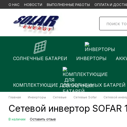
Перейти к основному контенту
О НАС
НОВОСТИ
ВЫПОЛНЕННЫЕ РАБОТЫ
ОПЛАТА И ДОСТА
БРЕНДЫ
СОЛНЕЧНЫЕ БАТАРЕИ
ИНВЕРТОРЫ
АКК
КОМПЛЕКТУЮЩИЕ ДЛЯ СОЛНЕЧНЫХ БАТАРЕЙ
Главная
Инверторы
Сетевые
Сетевые Sofar
Сетевой инве
Сетевой инвертор SOFAR
В наличии
Оставить отзыв