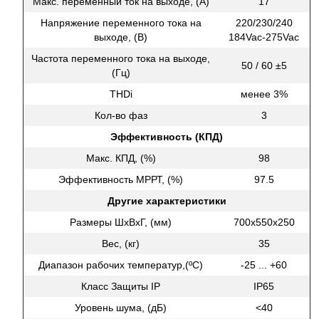
Макс. переменный ток на выходе, (А)
17
Напряжение переменного тока на
220/230/240
выходе, (В)
184Vac-275Vac
Частота переменного тока на выходе,
50 / 60 ±5
(Гц)
THDi
менее 3%
Кол-во фаз
3
Эффективность (КПД)
Макс. КПД, (%)
98
Эффективность МРРТ, (%)
97.5
Другие характеристики
Размеры ШхВхГ, (мм)
700х550х250
Вес, (кг)
35
Диапазон рабочих температур,(ºС)
-25 ... +60
Класс Защиты IP
IP65
Уровень шума, (дБ)
<40