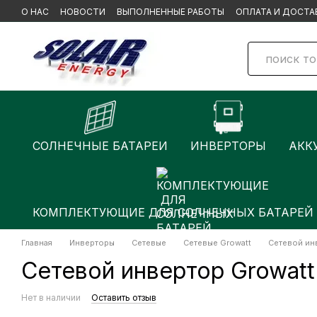
Перейти к основному контенту
О НАС
НОВОСТИ
ВЫПОЛНЕННЫЕ РАБОТЫ
ОПЛАТА И ДОСТА
БРЕНДЫ
СОЛНЕЧНЫЕ БАТАРЕИ
ИНВЕРТОРЫ
АКК
КОМПЛЕКТУЮЩИЕ ДЛЯ СОЛНЕЧНЫХ БАТАРЕЙ
Главная
Инверторы
Сетевые
Сетевые Growatt
Сетевой ин
Сетевой инвертор Growatt
Нет в наличии
Оставить отзыв