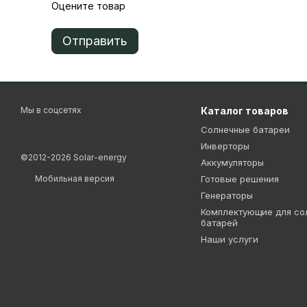
Макс. напряжение постоянного тока
Оцените товар
Мин. напряжение для включения инвертора
Отправить
Диапазон постоянного напряжения
К-во МРРТ трекеров / К-во входов
Макс. ток на вход МРРТ
Мы в соцсетях
Каталог товаров
Солнечные батареи
Диапазон переменного напряжение на выходе
Инверторы
©2012-2026 Solar-energy
Частота переменного тока на выходе
Аккумуляторы
Мобильная версия
Готовые решения
Макс. переменный ток на выходе
Генераторы
Комплектующие для со
Макс. КПД
батарей
Наши услуги
Тип инвертора
Способ охлаждения
Класс защиты