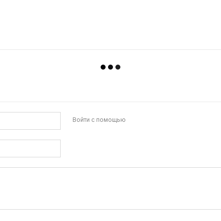
кции сетевого инвертора с встроенным солнечным МРРТ контр
Войти с помощью
араметры и характеристики в процессе эксплуатации прибора, 
яжения. Функции сетевого инвертора предусматривают генераци
ктрических модулей.
G