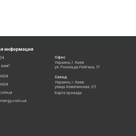
550В
80В
0-550В
/1
13А
ая информация
04
Офис
220В/230В/240В
Украина, г. Киев
 вам?
ул. Рональда Рейгана, 17
0/60 Гц
0004
Склад
Украина, г. Киев
4.3А
0004
улица Алматинская, 2/1
ycomua
Карта проезда
97%
energy.com.ua
Бестрансформаторний
Естественный
P65