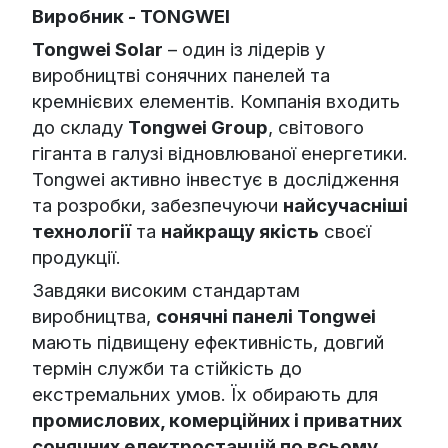
Виробник - TONGWEI
Tongwei Solar
– один із лідерів у
виробництві сонячних панелей та
кремнієвих елементів. Компанія входить
до складу
Tongwei Group
, світового
гіганта в галузі відновлюваної енергетики.
Tongwei активно інвестує в дослідження
та розробки, забезпечуючи
найсучасніші
технології
та
найкращу якість
своєї
продукції.
Завдяки високим стандартам
виробництва,
сонячні панелі Tongwei
мають підвищену ефективність, довгий
термін служби та стійкість до
екстремальних умов. Їх обирають для
промислових, комерційних і приватних
сонячних електростанцій по всьому