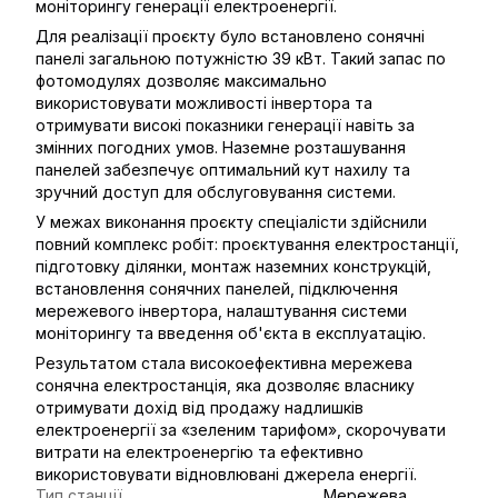
моніторингу генерації електроенергії.
Для реалізації проєкту було встановлено сонячні
панелі загальною потужністю 39 кВт. Такий запас по
фотомодулях дозволяє максимально
використовувати можливості інвертора та
отримувати високі показники генерації навіть за
змінних погодних умов. Наземне розташування
панелей забезпечує оптимальний кут нахилу та
зручний доступ для обслуговування системи.
У межах виконання проєкту спеціалісти здійснили
повний комплекс робіт: проєктування електростанції,
підготовку ділянки, монтаж наземних конструкцій,
встановлення сонячних панелей, підключення
мережевого інвертора, налаштування системи
моніторингу та введення об'єкта в експлуатацію.
Результатом стала високоефективна мережева
сонячна електростанція, яка дозволяє власнику
отримувати дохід від продажу надлишків
електроенергії за «зеленим тарифом», скорочувати
витрати на електроенергію та ефективно
використовувати відновлювані джерела енергії.
Тип станції
Мережева