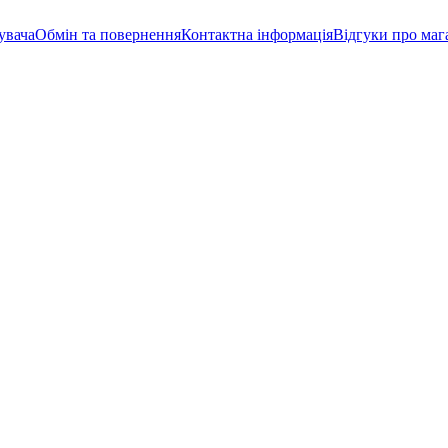
увача
Обмін та повернення
Контактна інформація
Відгуки про маг