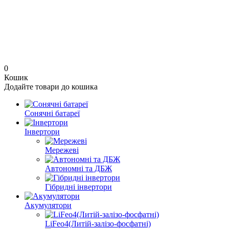
0
Кошик
Додайте товари до кошика
Сонячні батареї
Інвертори
Мережеві
Автономні та ДБЖ
Гібридні інвертори
Акумулятори
LiFeo4(Литій-залізо-фосфатні)