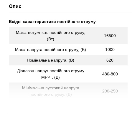
Опис
Вхідні характеристики постійного струму
Макс. потужність постійного струму,
16500
(Вт)
Макс. напруга постійного струму, (В)
1000
Номінальна напруга, (В)
620
Діапазон напруг постійного струму
480-800
МРРТ, (В)
Мінімальна пусковий напруга
200-250
постійного струму, (В)
Комутаційне напруга, (В)
220
Максімальтий ток DC, (A)
21/21
Кількість МРРТ / входів (шт.)
2/2