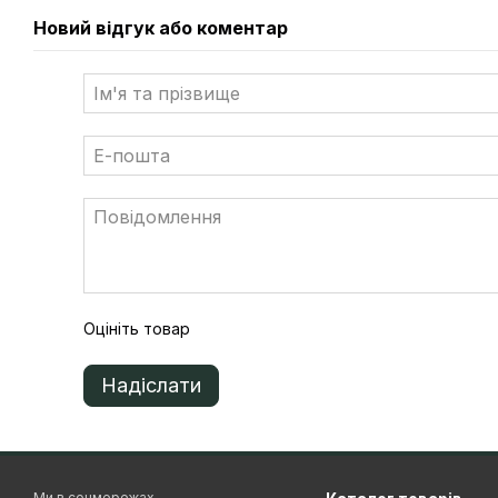
Вихідні характеристики змінного струму
Новий відгук або коментар
Макс. потужність змінного струму, (Вт)
16000
Номінальна потужність змінного
струму, (Вт)
15000
Макс. змінний струм на виході, (А)
24
220/230/240
Номінальна напруга, (В)
184Vac-275Vac
Номінальна частота змінного струму,
50/60
(Гц)
Оцініть товар
Вихідний струм THD
<3%
3
Надіслати
Кількість фаз
Інші характеристики
Макс. ККД, (%)
98
Ми в соцмережах