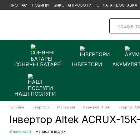
Перейти до основного контенту
ПРО НАС
НОВИНИ
ВИКОНАНІ РОБОТИ
ОПЛАТА І ДОСТАВКА
СОНЯЧНІ БАТАРЕЇ
ІНВЕРТОРИ
АКУМУЛЯ
НАШІ ПОСЛУГИ
Головна
Інвертори
Мережеві
Мережеві Altek
Інвертор Al
Інвертор Altek ACRUX-15
В наявності
Написати відгук