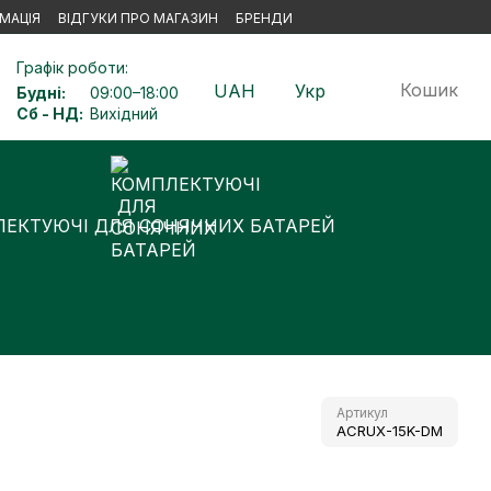
МАЦІЯ
ВІДГУКИ ПРО МАГАЗИН
БРЕНДИ
Графік роботи:
Кошик
UAH
Укр
Будні:
09:00–18:00
Сб - НД:
Вихідний
ЕКТУЮЧІ ДЛЯ СОНЯЧНИХ БАТАРЕЙ
Артикул
ACRUX-15K-DM