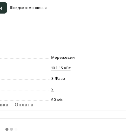
и
Швидке
замовлення
Мережевий
10.1-15 кВт
3 Фази
2
60 міс
вка
Оплата