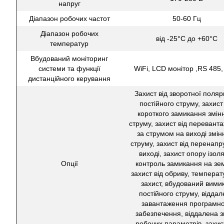
напруг
Діапазон робочих частот
50-60 Гц
Діапазон робочих
від -25°C до +60°C
температур
Вбудований моніторинг
системи та функції
WiFi, LCD монітор ,RS 485
дистанційного керування
Захист від зворотної поляр
постійного струму, захист 
короткого замикання змін
струму, захист від перевант
за струмом на виході змін
струму, захист від перенапр
виході, захист опору ізоля
Опції
контроль замикання на зе
захист від обриву, темпера
захист, вбудований вими
постійного струму, відда
завантаження програмно
забезпечення, віддалена з
робочих параметрів, захист