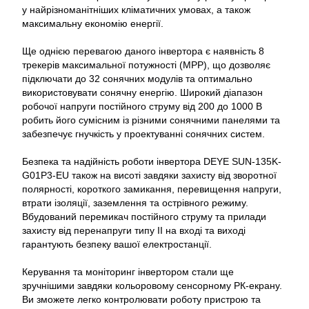
у найрізноманітніших кліматичних умовах, а також
максимальну економію енергії.
Ще однією перевагою даного інвертора є наявність 8
трекерів максимальної потужності (MPP), що дозволяє
підключати до 32 сонячних модулів та оптимально
використовувати сонячну енергію. Широкий діапазон
робочої напруги постійного струму від 200 до 1000 В
робить його сумісним із різними сонячними панелями та
забезпечує гнучкість у проектуванні сонячних систем.
Безпека та надійність роботи інвертора DEYE SUN-135K-
G01P3-EU також на висоті завдяки захисту від зворотної
полярності, короткого замикання, перевищення напруги,
втрати ізоляції, заземлення та острівного режиму.
Вбудований перемикач постійного струму та прилади
захисту від перенапруги типу II на вході та виході
гарантують безпеку вашої електростанції.
Керування та моніторинг інвертором стали ще
зручнішими завдяки кольоровому сенсорному РК-екрану.
Ви зможете легко контролювати роботу пристрою та