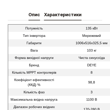
Опис
Характеристики
Потужність
135 кВт
Тип інвертора
Мережевий
Габарити
1006х516х325,5 мм
Вага
103 кг
Форма вихідної напруги
Чиста синусоїда
Бренд
DEYE
Кількість MPPT контролерів
8
Коефіцієнт ефективності
98,8
(ККД) %
Кількість фаз
3
Максимальна вхідна напруга
1100 В
Діапазон робочих вхідних
170-280 В