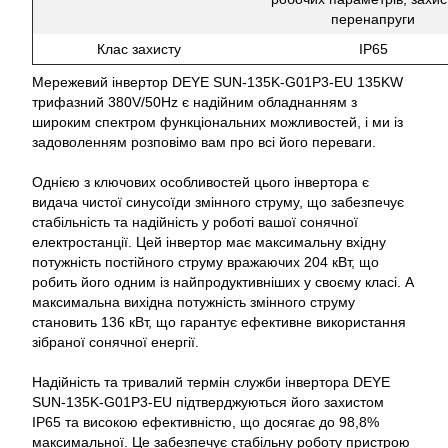
перенапруги
Клас захисту
IP65
Мережевий інвертор DEYE SUN-135K-G01P3-EU 135KW
трифазний 380V/50Hz є надійним обладнанням з
широким спектром функціональних можливостей, і ми із
задоволенням розповімо вам про всі його переваги.
Однією з ключових особливостей цього інвертора є
видача чистої синусоїди змінного струму, що забезпечує
стабільність та надійність у роботі вашої сонячної
електростанції. Цей інвертор має максимальну вхідну
потужність постійного струму вражаючих 204 кВт, що
робить його одним із найпродуктивніших у своєму класі. А
максимальна вихідна потужність змінного струму
становить 136 кВт, що гарантує ефективне використання
зібраної сонячної енергії.
Надійність та тривалий термін служби інвертора DEYE
SUN-135K-G01P3-EU підтверджуються його захистом
IP65 та високою ефективністю, що досягає до 98,8%
максимальної. Це забезпечує стабільну роботу пристрою