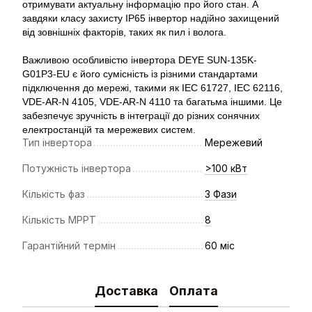
отримувати актуальну інформацію про його стан. А
завдяки класу захисту IP65 інвертор надійно захищений
від зовнішніх факторів, таких як пил і волога.
Важливою особливістю інвертора DEYE SUN-135K-
G01P3-EU є його сумісність із різними стандартами
підключення до мережі, такими як IEC 61727, IEC 62116,
VDE-AR-N 4105, VDE-AR-N 4110 та багатьма іншими. Це
забезпечує зручність в інтеграції до різних сонячних
електростанцій та мережевих систем.
Тип інвертора
Мережевий
Потужність інвертора
>100 кВт
Кількість фаз
3 Фази
Кількість МРРТ
8
Гарантійний термін
60 міс
Доставка
Оплата