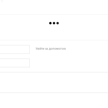
 V
40+40+40+40
0
мс
8%
Увійти за допомогою
1000 V
4+4+4+4
к
65
+60 °C
(опціонально)