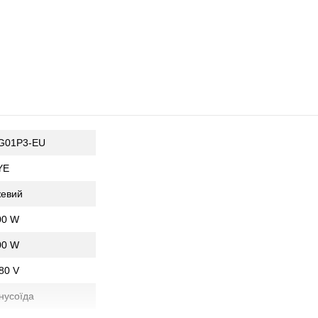
G01P3-EU
YE
евий
00 W
00 W
80 V
нусоїда