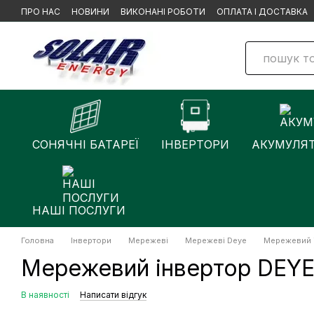
Перейти до основного контенту
ПРО НАС
НОВИНИ
ВИКОНАНІ РОБОТИ
ОПЛАТА І ДОСТАВКА
СОНЯЧНІ БАТАРЕЇ
ІНВЕРТОРИ
АКУМУЛЯ
НАШІ ПОСЛУГИ
Головна
Інвертори
Мережеві
Мережеві Deye
Мережевий 
Мережевий інвертор DEY
В наявності
Написати відгук