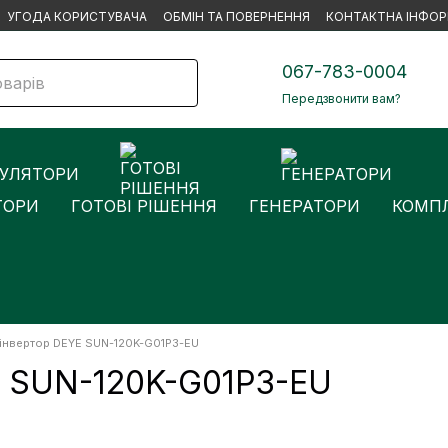
УГОДА КОРИСТУВАЧА
ОБМІН ТА ПОВЕРНЕННЯ
КОНТАКТНА ІНФОР
067-783-0004
Передзвонити вам?
ТОРИ
ГОТОВІ РІШЕННЯ
ГЕНЕРАТОРИ
КОМПЛ
інвертор DEYE SUN-120K-G01P3-EU
E SUN-120K-G01P3-EU