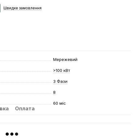
Швидке
замовлення
Мережевий
>100 кВт
3 Фази
8
60 міс
вка
Оплата