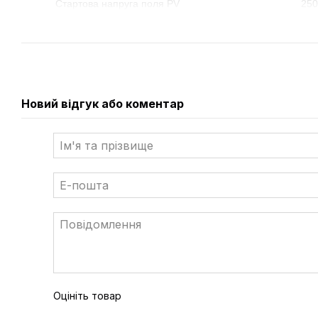
Стартова напруга поля PV
250
Максимальний вхідний струм
40+40+40+40+
сонячного поля PV
Максимальна вхідна потужність PV,
18
сонячного масиву
Новий відгук або коментар
Час перемикання
8 
ККД
98,
Кількість фаз
3
Діапазон роботи MPPT контролера
200 - 
Кількість стрінгів на один трекер
4+4+4+4+
Паралельне підключення
Та
Ступінь захисту
IP
Робоча температура
-40...
Оцініть товар
Додатково
Wi-Fi модуль 