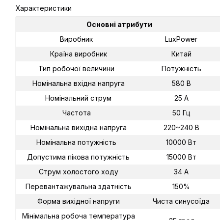
Характеристики
Основні атрибути
Виробник
LuxPower
Країна виробник
Китай
Тип робочої величини
Потужність
Номінальна вхідна напруга
580 В
Номінальний струм
25 А
Частота
50 Гц
Номінальна вихідна напруга
220~240 В
Номінальна потужність
10000 Вт
Допустима пікова потужність
15000 Вт
Струм холостого ходу
34 А
Перевантажувальна здатність
150%
Форма вихідної напруги
Чиста синусоїда
Мінімальна робоча температура