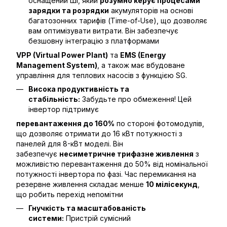
оснащений ШІ, який
розумно керує процесами
зарядки та розрядки
акумуляторів на основі
багатозонних тарифів (Time-of-Use), що дозволяє
вам оптимізувати витрати. Він забезпечує
безшовну інтеграцію з платформами
VPP (Virtual Power Plant)
та
EMS (Energy
Management System)
, а також має вбудоване
управління для теплових насосів з функцією SG.
Висока продуктивність та
стабільність:
Забудьте про обмеження! Цей
інвертор підтримує
перевантаження до 160%
по стороні фотомодулів,
що дозволяє отримати до 16 кВт потужності з
панелей для 8-кВт моделі. Він
забезпечує
несиметричне трифазне живлення
з
можливістю перевантаження до 50% від номінальної
потужності інвертора по фазі. Час перемикання на
резервне живлення складає менше
10 мілісекунд
,
що робить перехід непомітни
Гнучкість та масштабованість
системи:
Пристрій сумісний