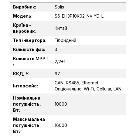
Виробник:
Solis
Модель:
S6-EH3P10K02-NV-YD-L
Країна -
Китай
виробник:
Тип інвертора:
Гібридний
Кількість фаз:
3
Кількість MPPT
2/2+1
:
ККД, %:
97
CAN, RS485, Ethernet,
Інтерфейс:
Опціонально: Wi-Fi, Cellular, LAN
Номінальна
потужність,
10000
Вт:
Максимальна
потужність,
16000
Вт: