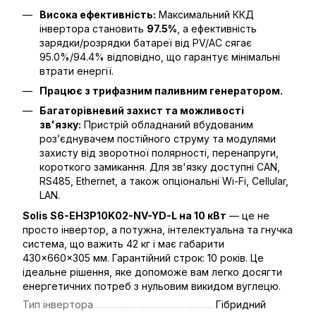
Висока ефективність:
Максимальний ККД
інвертора становить
97.5%
, а ефективність
зарядки/розрядки батареї від PV/AC сягає
95.0%/94.4% відповідно, що гарантує мінімальні
втрати енергії.
Працює з трифазним паливним генератором.
Багаторівневий захист та можливості
зв'язку:
Пристрій обладнаний вбудованим
роз’єднувачем постійного струму та модулями
захисту від зворотної полярності, перенапруги,
короткого замикання. Для зв'язку доступні CAN,
RS485, Ethernet, а також опціональні Wi-Fi, Cellular,
LAN.
Solis S6-EH3P10K02-NV-YD-L на 10 кВт
— це не
просто інвертор, а потужна, інтелектуальна та гнучка
система, що важить 42 кг і має габарити
430×660×305 мм. Гарантійний строк: 10 років. Це
ідеальне рішення, яке допоможе вам легко досягти
енергетичних потреб з нульовим викидом вуглецю.
Тип інвертора
Гібридний