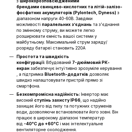
з
широкорозповсюдженими
брендами свинцево-кислотних та літій-залізо-
фосфатних акумуляторів (Pylontech, Dyness)
з
діапазоном напруги 40-60В. Завдяки
можливості
паралельних з’єднань
та з'єднання
по змінному струму, ви можете легко
розширювати ємність вашої системи у
майбутньому. Максимальний струм заряду/
розряду батареї становить 220А
Простота та швидкість
конфігурації:
Вбудований
7-дюймовий РК-
екран
забезпечує інтуїтивно зрозуміле керування
, а підтримка
Bluetooth-додатків
дозволяє
швидко налаштовувати пристрій прямо зі
смартфона.
Безкомпромісна надійність:
Інвертор має
високий
ступінь захисту IP66
, що надійно
захищає його від пилу та потужних струменів
води, дозволяючи встановлювати його зовні. Він
працює в широкому діапазоні температур
від
-40°C до +60°C
і має інтелектуальне
вентиляторне охолодження.