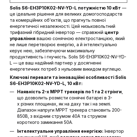
Solis S6-EH3P10K02-NV-YD-L
потужністю 10 кВт
—
це ідеальне рішення для великих домогосподарств
та комерційних об’єктів, що прагнуть повної
енергетичної незалежності. Цей низьковольтний
трифазний гібридний інвертор — справжній
центр
управління
вашою сонячною електростанцією, який
не лише перетворює енергію, а й інтелектуально
керує нею, забезпечуючи максимальну
продуктивність і гнучкість. Solis S6-EH3P10K02-NV-YD-
L — це ваш надійний партнер у досягненні
енергетичних потреб з нульовим викидом вуглецю.
Ключові переваги та інноваційні особливості Solis
S6-EH3P10K02-NV-YD-L, 10 кВт:
Наявність 2-х МРРТ трекерів по 1 та 2 стрінги
,
що дозволить розмісти сонячні батареї в 3-
х різних площинах, як на даху так і на землі.
Діапазон напруги МРРТ трекера становить 200-
850В, з вхідним струмом 40А та струмом
короткого замикання 50А.
Інтелектуальне управління енергією:
Інвертор