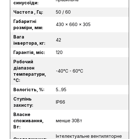
синусоїди:
Частота , Гц:
50 / 60
Габаритні
430 × 660 × 305
розміри, мм:
Вага
42
інвертора, кг:
Гарантія, міс:
120
Робочий
діапазон
-40°C - 60°C
температури,
°C:
Вологість, %:
5...95
Ступінь
ІР66
захисту:
Власне
споживання,
менше 30Вт
Вт:
Інтелектуальне вентиляторне