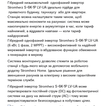
Гібридний низьковольтний однофазний інвертор
S-6K-1P LV-UA
Stromherz
ідеально підійде для
приватного будинку, таунхаусу або для квартири.
Станцію можна налаштувати таким чином, щоб
максимально економити на рахунках: система може
накопичувати енергію в акумулятори в час, коли тариф
найнижчий, а віддавати навпаки — коли тариф
найдорожчий.
S-6K-1P LV-UA
Гібридний однофазний інвертор Stromherz
(6 кВт, 1 фаза, 2 МРРТ) – високоефективний та надійний
мережевий інвертор із вбудованою функцією обмеження
з генерацією в мережу.
Система моніторингу дозволяє стежити за роботою
станції з будь-якого місця за допомогою мобільного
додатку Stromherz Home. Ідеальне рішення для
зменшення рахунків за електрику з високим гарантійним
терміном служби.
S-6K-1P LV-UA
Гібридний інвертор Stromherz
може
перетворювати постійний струм (DC) від фотоелектричної
системи на даху на змінний струм (AC) і тому може
використовуватися безпосередньо в побутових цілях.