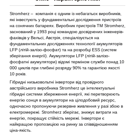
Stromherz – компанія є одним із небагатьох виробників,
які інвестують у фундаментальні дослідження пристроїв
на сонячних батареях. Виробник пристроїв TM Stromherz,
заснований у 1993 році командою досвідчених інженерів-
фахівців у Вельсі, Австрія, спеціалізується на
фундаментальних дослідженнях технології акумуляторів
LFP (літій-залізо-фосфат) та на розробці ESS (систем
зберігання енергії). Акумулятори LFP (літій-залізо-
фосфатні акумулятори) відомі терміном служби понад 10
000 циклів при глибині розряду 90% та гарантією якості
10 років.
Гібридні низьковольтні інвертори від провідного
австрійського виробника Stromherz це інтелектуальні
гібридні системи збереження енергії, які перетворюють
енергію сонця в акумулятори на цілодобовий ресурс,
одночасно пропонуючи резервне живлення у разі збою в
електромережі. Stromherz зберігає, знижує витрати на
енергію, покращує стійкість мережі. Інвертори є
найкращою пропозицією на ринку за співвідношенням
ціна-якість.