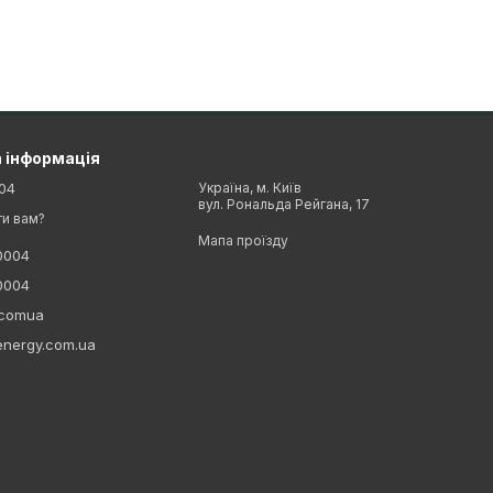
 інформація
04
Україна, м. Київ
вул. Рональда Рейгана, 17
и вам?
Мапа проїзду
0004
0004
ycomua
energy.com.ua