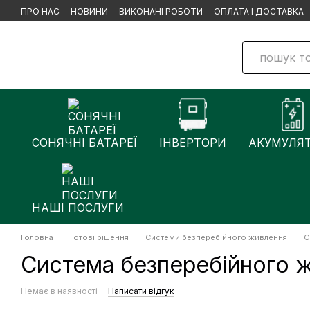
Перейти до основного контенту
ПРО НАС
НОВИНИ
ВИКОНАНІ РОБОТИ
ОПЛАТА І ДОСТАВКА
СОНЯЧНІ БАТАРЕЇ
ІНВЕРТОРИ
АКУМУЛЯ
НАШІ ПОСЛУГИ
Головна
Готові рішення
Системи безперебійного живлення
С
Система безперебійного жи
Немає в наявності
Написати відгук