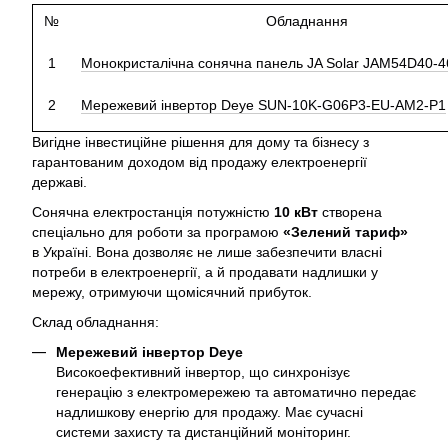
№
Обладнання
1
Монокристалічна сонячна панель JA Solar JAM54D40-4
2
Мережевий інвертор Deye SUN-10K-G06P3-EU-AM2-P1
Вигідне інвестиційне рішення для дому та бізнесу з
гарантованим доходом від продажу електроенергії
державі.
Сонячна електростанція потужністю
10 кВт
створена
спеціально для роботи за програмою
«Зелений тариф»
в Україні. Вона дозволяє не лише забезпечити власні
потреби в електроенергії, а й продавати надлишки у
мережу, отримуючи щомісячний прибуток.
Склад обладнання:
Мережевий інвертор Deye
Високоефективний інвертор, що синхронізує
генерацію з електромережею та автоматично передає
надлишкову енергію для продажу. Має сучасні
системи захисту та дистанційний моніторинг.