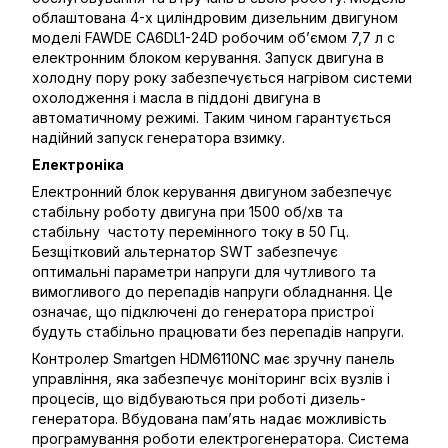
облаштована 4-х циліндровим дизельним двигуном
моделі FAWDE CA6DL1-24D робочим об’ємом 7,7 л с
електронним блоком керування. Запуск двигуна в
холодну пору року забезпечується нагрівом системи
охолодження і масла в піддоні двигуна в
автоматичному режимі. Таким чином гарантується
надійний запуск генератора взимку.
Електроніка
Електронний блок керування двигуном забезпечує
стабільну роботу двигуна при 1500 об/хв та
стабільну частоту перемінного току в 50 Гц.
Безщітковий альтернатор SWT забезпечує
оптимальні параметри напруги для чутливого та
вимогливого до перепадів напруги обладнання. Це
означає, що підключені до генератора пристрої
будуть стабільно працювати без перепадів напруги.
Контролер Smartgen HDM6110NC має зручну панель
управління, яка забезпечує моніторинг всіх вузлів і
процесів, що відбуваються при роботі дизель-
генератора. Вбудована пам’ять надає можливість
програмування роботи електрогенератора. Система