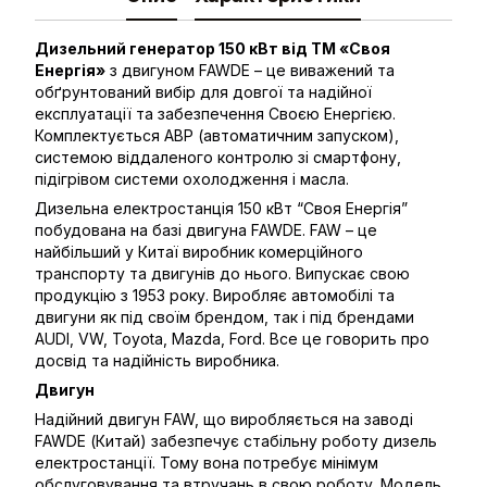
Дизельний генератор 150 кВт від ТМ «Своя
Енергія»
з двигуном FAWDE – це виважений та
обґрунтований вибір для довгої та надійної
експлуатації та забезпечення Своєю Енергією.
Комплектується АВР (автоматичним запуском),
системою віддаленого контролю зі смартфону,
підігрівом системи охолодження і масла.
Дизельна електростанція 150 кВт “Своя Енергія”
побудована на базі двигуна FAWDE. FAW – це
найбільший у Китаї виробник комерційного
транспорту та двигунів до нього. Випускає свою
продукцію з 1953 року. Виробляє автомобілі та
двигуни як під своїм брендом, так і під брендами
AUDI, VW, Toyota, Mazda, Ford. Все це говорить про
досвід та надійність виробника.
Двигун
Надійний двигун FAW, що виробляється на заводі
FAWDE (Китай) забезпечує стабільну роботу дизель
електростанції. Тому вона потребує мінімум
обслуговування та втручань в свою роботу. Модель