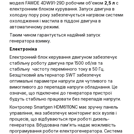
моделі FAWDE 4DW91-29D робочим об’ємом
2,5 л
с
електронним блоком курування. Запуск двигуна в
холодну пору року забезпечується нагрівом системи
охолодження і мастила в піддоні двигуна в
автоматичному режимі.
Таким чином гарантується надійний запуск
генератора взимку.
Електроніка
Електронний блок керування двигуном забезпечує
стабільну роботу двигуна при 1500 об/хв та
стабільну частоту перемінного току в 50 Гц.
Безщітковий альтернатор SWT забезпечує
оптимальні параметри напруги для чутливого та
вимогливого до перепадів напруги обладнання. Це
означає, що підключені до генератора пристрої
будуть стабільно працювати без перепадів напруги.
Контролер Smartgen HDM6110NC має зручну панель
управління, яка забезпечує моніторинг всіх вузлів і
процесів, що відбуваються при роботі дизель-
генератора. Вбудована пам’ять надає можливість
програмування роботи електрогенератора. Система