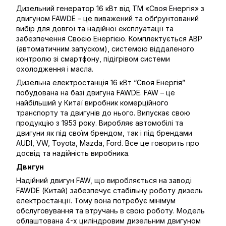
Дизельний генератор 16 кВт від ТМ «Своя Енергія» з
двигуном FAWDE – це виважений та обґрунтований
вибір для довгої та надійної експлуатації та
забезпечення Своєю Енергією. Комплектується АВР
(автоматичним запуском), системою віддаленого
контролю зі смартфону, підігрівом системи
охолодження і масла.
Дизельна електростанція 16 кВт “Своя Енергія”
побудована на базі двигуна FAWDE. FAW – це
найбільший у Китаї виробник комерційного
транспорту та двигунів до нього. Випускає свою
продукцію з 1953 року. Виробляє автомобілі та
двигуни як під своїм брендом, так і під брендами
AUDI, VW, Toyota, Mazda, Ford. Все це говорить про
досвід та надійність виробника.
Двигун
Надійний двигун FAW, що виробляється на заводі
FAWDE (Китай) забезпечує стабільну роботу дизель
електростанції. Тому вона потребує мінімум
обслуговування та втручань в свою роботу. Модель
облаштована 4-х циліндровим дизельним двигуном