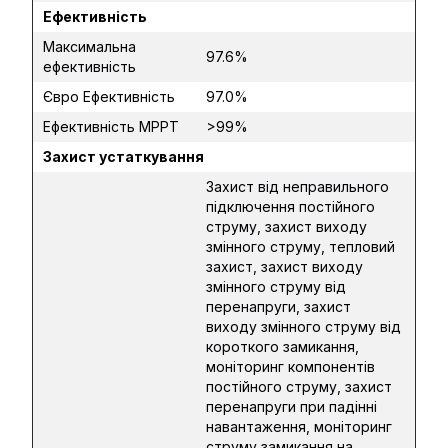
Ефективність
Максимальна
97.6%
ефективність
Євро Ефективність
97.0%
Ефективність MPPT
>99%
Захист устаткування
Захист від неправильного
підключення постійного
струму, захист виходу
змінного струму, тепловий
захист, захист виходу
змінного струму від
перенапруги, захист
виходу змінного струму від
короткого замикання,
моніторинг компонентів
постійного струму, захист
перенапруги при падінні
навантаження, моніторинг
струму замикання на