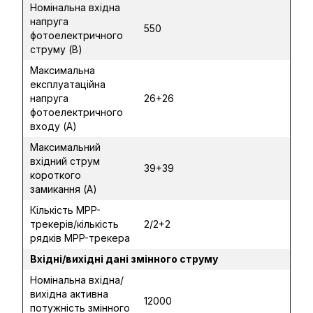
Номінальна вхідна
напруга
550
фотоелектричного
струму (В)
Максимальна
експлуатаційна
напруга
26+26
фотоелектричного
входу (А)
Максимальний
вхідний струм
39+39
короткого
замикання (А)
Кількість MPP-
трекерів/кількість
2/2+2
рядків MPP-трекера
Вхідні/вихідні дані змінного струму
Номінальна вхідна/
вихідна активна
12000
потужність змінного