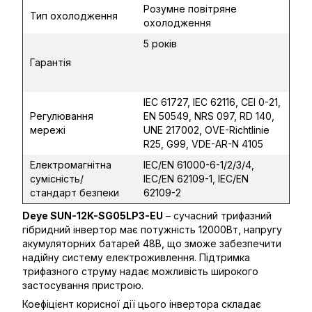
Розумне повітряне
Тип охолодження
охолодження
5 років
Гарантія
IEC 61727, IEC 62116, CEI 0-21,
Регулювання
EN 50549, NRS 097, RD 140,
мережі
UNE 217002, OVE-Richtlinie
R25, G99, VDE-AR-N 4105
Електромагнітна
IEC/EN 61000-6-1/2/3/4,
сумісність/
IEC/EN 62109-1, IEC/EN
стандарт безпеки
62109-2
Deye SUN-12K-SG05LP3-EU
– сучасний трифазний
гібридний інвертор має потужність 12000Вт, напругу
акумуляторних батарей 48В, що зможе забезпечити
надійну систему електроживлення. Підтримка
трифазного струму надає можливість широкого
застосування пристрою.
Коефіцієнт корисної дії цього інвертора складає