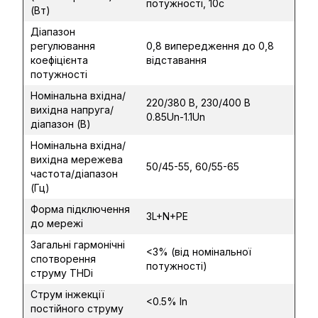
потужності, 10с
(Вт)
Діапазон
регулювання
0,8 випередження до 0,8
коефіцієнта
відставання
потужності
Номінальна вхідна/
220/380 В, 230/400 В
вихідна напруга/
0.85Un-1.1Un
діапазон (В)
Номінальна вхідна/
вихідна мережева
50/45-55, 60/55-65
частота/діапазон
(Гц)
Форма підключення
3L+N+PE
до мережі
Загальні гармонічні
<3% (від номінальної
спотворення
потужності)
струму THDi
Струм інжекції
<0.5% In
постійного струму