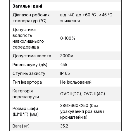
Загальні дані
Діапазон робочих
від -40 до +60 ℃, >45 ℃
температур (°C)
зниження
Допустима
вологість
0-100%
навколишнього
середовища
Допустима висота
3000м
Рівень шуму (дБ)
≤55
Ступінь захисту
IP 65
Тип інвертора
Не ізольований
Категорія
OVC II(DC), OVC III(AC)
перенапруги
386×660×250 (без
Розмір шафи
урахування роз’ємів і
(Ш*В*Г) [мм]
кронштейнів)
Вага( кг)
35.2