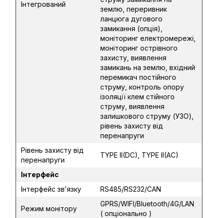
Інтегрований
землю, переривник
ланцюга дугового
замикання (опція),
моніторинг електромережі,
моніторинг острівного
захисту, виявлення
замикань на землю, вхідний
перемикач постійного
струму, контроль опору
ізоляції клем стійного
струму, виявлення
залишкового струму (УЗО),
рівень захисту від
перенапруги
Рівень захисту від
TYPE II(DC), TYPE II(AC)
перенапруги
Інтерфейс
Інтерфейс зв’язку
RS485/RS232/CAN
GPRS/WIFI/Bluetooth/4G/LAN
Режим монітору
( опціонально )