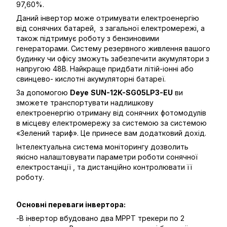
97,60%.
Даний інвертор може отримувати електроенергію
від сонячних батарей, з загальної електромережі, а
також підтримує роботу з бензиновими
генераторами. Систему резервного живлення вашого
будинку чи офісу зможуть забезпечити акумулятори з
напругою 48В. Найкраще придбати літій-іонні або
свинцево- кислотні акумуляторні батареї.
За допомогою
Deye
SUN-12K-SG05LP3-EU
ви
зможете транспортувати надлишкову
електроенергію отриману від сонячних фотомодулів
в місцеву електромережу за системою за системою
«Зелений тариф». Це принесе вам додатковий дохід.
Інтелектуальна система моніторингу дозволить
якісно налаштовувати параметри роботи сонячної
електростанції , та дистанційно контролювати її
роботу.
Основні переваги інвертора:
-В інвертор вбудовано два MPPT трекери по 2