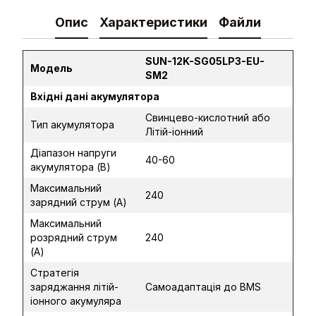
Опис
Характеристики
Файли
SUN-12K-SG05LP3-EU-
Модель
SM2
Вхідні дані акумулятора
Свинцево-кислотний або
Тип акумулятора
Літій-іонний
Діапазон напруги
40-60
акумулятора (В)
Максимальний
240
зарядний струм (А)
Максимальний
розрядний струм
240
(А)
Стратегія
заряджання літій-
Самоадаптація до BMS
іонного акумуляра