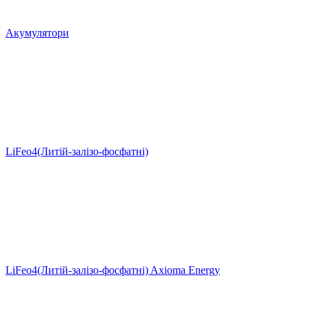
Акумулятори
LiFeo4(Литій-залізо-фосфатні)
LiFeo4(Литій-залізо-фосфатні) Axioma Energy