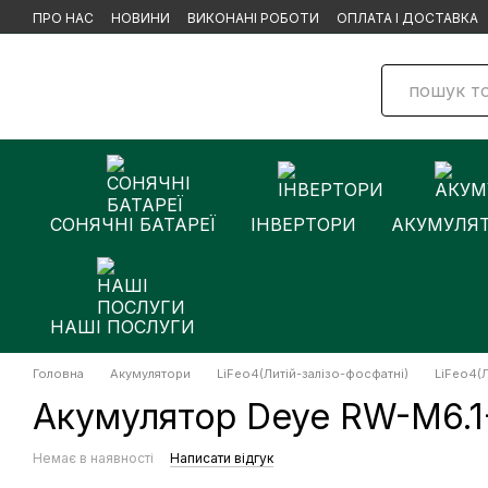
Перейти до основного контенту
ПРО НАС
НОВИНИ
ВИКОНАНІ РОБОТИ
ОПЛАТА І ДОСТАВКА
СОНЯЧНІ БАТАРЕЇ
ІНВЕРТОРИ
АКУМУЛЯ
НАШІ ПОСЛУГИ
Головна
Акумулятори
LiFeo4(Литій-залізо-фосфатні)
LiFeo4(Л
Акумулятор Deye RW-M6.1-
Немає в наявності
Написати відгук