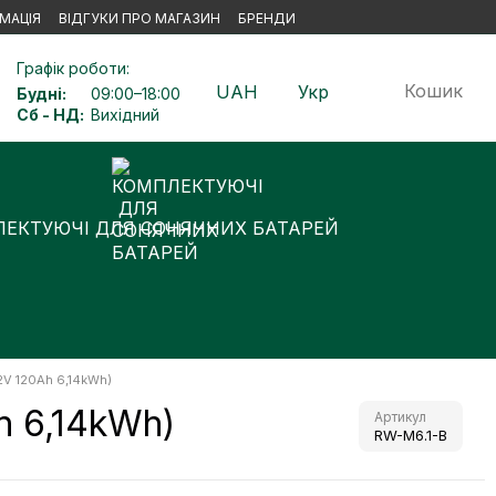
МАЦІЯ
ВІДГУКИ ПРО МАГАЗИН
БРЕНДИ
Графік роботи:
Кошик
UAH
Укр
Будні:
09:00–18:00
Сб - НД:
Вихідний
ЕКТУЮЧІ ДЛЯ СОНЯЧНИХ БАТАРЕЙ
2V 120Ah 6,14kWh)
h 6,14kWh)
Артикул
RW-M6.1-B