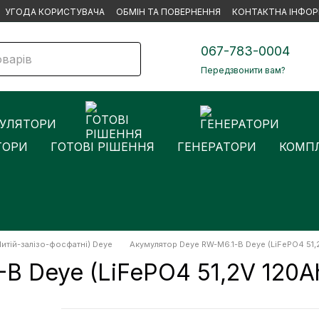
УГОДА КОРИСТУВАЧА
ОБМІН ТА ПОВЕРНЕННЯ
КОНТАКТНА ІНФОР
067-783-0004
Передзвонити вам?
ТОРИ
ГОТОВІ РІШЕННЯ
ГЕНЕРАТОРИ
КОМПЛ
итій-залізо-фосфатні) Deye
Акумулятор Deye RW-M6.1-B Deye (LiFePO4 51,
B Deye (LiFePO4 51,2V 120A