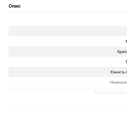
Опис
Краї
Ємність 
Номіналь
Максимальний стр
Номінальний 
Максимальний
Ступ