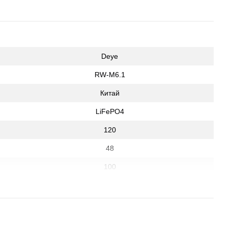
Deye
RW-M6.1
Китай
LiFePO4
120
48
100
60
100
IP 65