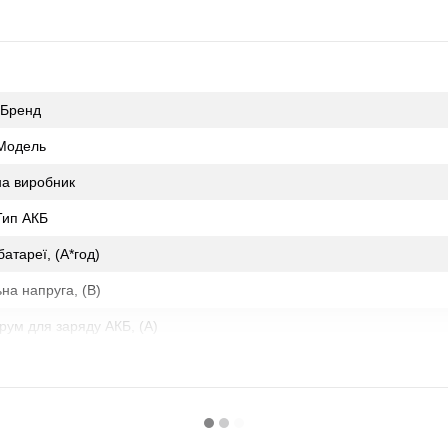
Бренд
Модель
на виробник
Тип АКБ
батареї, (А*год)
на напруга, (В)
ум для заряду АКБ, (А)
струм розряду, (А)
 струм розряду, (А)
інь захисту