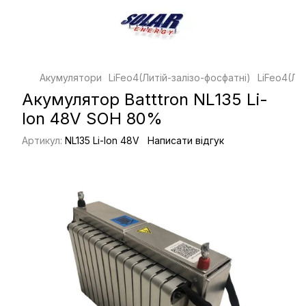
Акумулятори
LiFeo4(Литій-залізо-фосфатні)
LiFeo4(Лит
Акумулятор Batttron NL135 Li-
Ion 48V SOH 80%
Артикул:
NL135 Li-Ion 48V
Написати відгук