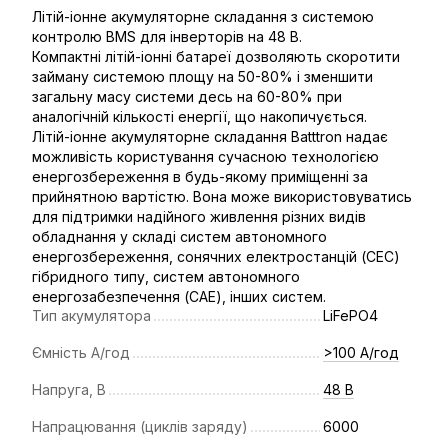
Літій-іонне акумуляторне складання з системою
контролю BMS для інверторів на 48 В.
Компактні літій-іонні батареї дозволяють скоротити
займану системою площу на 50-80% і зменшити
загальну масу системи десь на 60-80% при
аналогічній кількості енергії, що накопичується.
Літій-іонне акумуляторне складання Batttron надає
можливість користування сучасною технологією
енергозбереження в будь-якому приміщенні за
прийнятною вартістю. Вона може використовуватись
для підтримки надійного живлення різних видів
обладнання у складі систем автономного
енергозбереження, сонячних електростанцій (СЕС)
гібридного типу, систем автономного
енергозабезпечення (САЕ), інших систем.
Тип акумулятора
LiFePO4
Ємність А/год
>100 А/год
Напруга, В
48 В
Напрацювання (циклів заряду)
6000